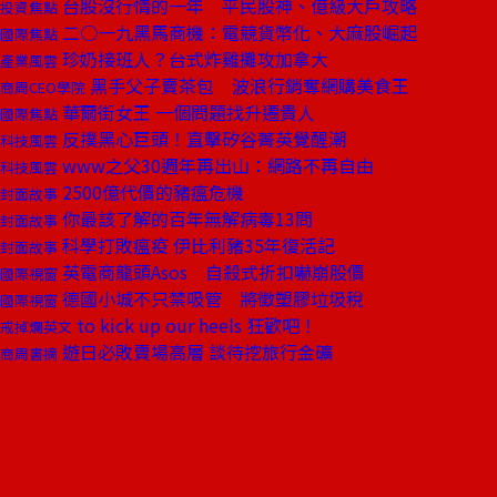
台股沒行情的一年 平民股神、億級大戶攻略
投資焦點
二○一九黑馬商機：電競貨幣化、大麻股崛起
國際焦點
珍奶接班人？台式炸雞攤攻加拿大
產業風雲
黑手父子賣茶包 波浪行銷奪網購美食王
商周CEO學院
華爾街女王 一個問題找升遷貴人
國際焦點
反撲黑心巨頭！直擊矽谷菁英覺醒潮
科技風雲
www之父30週年再出山：網路不再自由
科技風雲
2500億代價的豬瘟危機
封面故事
你最該了解的百年無解病毒13問
封面故事
科學打敗瘟疫 伊比利豬35年復活記
封面故事
英電商龍頭Asos 自殺式折扣嚇崩股價
國際視窗
德國小城不只禁吸管 將徵塑膠垃圾稅
國際視窗
to kick up our heels 狂歡吧！
戒掉爛英文
遊日必敗賣場高層 談待挖旅行金礦
商周書摘