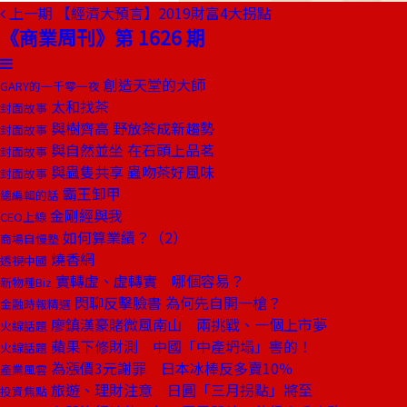
上一期
【經濟大預言】2019財富4大拐點
《商業周刊》第 1626 期
創造天堂的大師
GARY的一千零一夜
太和找茶
封面故事
與樹齊高 野放茶成新趨勢
封面故事
與自然並坐 在石頭上品茗
封面故事
與蟲隻共享 蟲吻茶好風味
封面故事
霸王卸甲
總編輯的話
金剛經與我
CEO上線
如何算業績？（2）
商場自慢塾
燒香網
透視中國
實轉虛、虛轉實 哪個容易？
新物種Biz
閃聊反擊臉書 為何先自開一槍？
金融時報精選
廖鎮漢豪賭微風南山 兩挑戰、一個上市夢
火線話題
蘋果下修財測 中國「中產坍塌」害的！
火線話題
為漲價3元謝罪 日本冰棒反多賣10％
產業風雲
旅遊、理財注意 日圓「三月拐點」將至
投資焦點