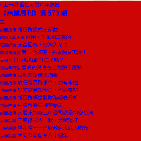
上一期
個性考驗中年危機
《商業周刊》第 573 期
新巨群摸式三部曲
封面故事
紓困，千萬別玩真的
創辦人聊天室
東亞回春，台灣入冬？
石頭評論
第二代接班，先賣股票再說！
商場自慢塾
口水戰就此打住了嗎？
去梯言
蜜蜂的寓言在台灣股市應驗
總編輯的話
世紀末企業大淘金
封面故事
放任新巨群事件，力有未逮
封面故事
吳祚欽若知今日，何必當初
封面故事
新巨群概念股財務報表分析
封面故事
中央票券被接管始末
封面故事
大股東掏空上市公司就是掏空台灣
封面故事
王應傑被告一狀，大喊冤枉
火線話題
祥和會──連戰政商班底大曝光
火線話題
大同公司創業八十週年
火線話題