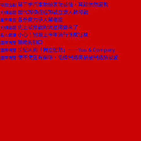
第三季汽車類股表現最佳，其餘依然疲軟
特別企劃
國代轉換跑道轉戰立委人數可觀
火線話題
各券商力爭大華老臣
產業風雲
史上最壯觀的流星雨要來了
火線話題
小心！別跟上今年流行性感冒風
名人健康
無助的獅口
國際視窗
世紀末的「獨立運動」——You & Company
國際視窗
便不便宜有關係，低價網路商品是網路族最愛
國際視窗