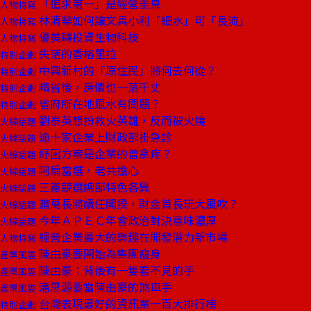
「追求第一」是經營圭臬
人物特寫
林清華如何讓文具小利「細水」可「長流」
人物特寫
優美轉投資生物科技
人物特寫
失落的香格里拉
特別企劃
中興新村的「原住民」將何去何從？
特別企劃
精省後，房價也一落千丈
特別企劃
省府所在地風水有問題？
特別企劃
劉泰英想扮救火英雄，反而被火燒
火線話題
逾十家企業上財政部掛急診
火線話題
紓困方案是企業的普拿疼？
火線話題
阿扁當選，老共擔心
火線話題
三黨競選總部特色各異
火線話題
蕭萬長將續任閣揆，財金首長玩大風吹？
火線話題
今年ＡＰＥＣ年會政治對決意味濃厚
火線話題
經營企業最大的樂趣在開發潛力新市場
人物特寫
陳由豪要開始為集團瘦身
產業風雲
陳由豪：背後有一隻看不見的手
產業風雲
潘思源要當陳由豪的煞車手
產業風雲
台灣表現最好的資訊業一百大排行榜
特別企劃