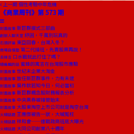
上一期
個性考驗中年危機
《商業周刊》第 573 期
新巨群摸式三部曲
封面故事
紓困，千萬別玩真的
創辦人聊天室
東亞回春，台灣入冬？
石頭評論
第二代接班，先賣股票再說！
商場自慢塾
口水戰就此打住了嗎？
去梯言
蜜蜂的寓言在台灣股市應驗
總編輯的話
世紀末企業大淘金
封面故事
放任新巨群事件，力有未逮
封面故事
吳祚欽若知今日，何必當初
封面故事
新巨群概念股財務報表分析
封面故事
中央票券被接管始末
封面故事
大股東掏空上市公司就是掏空台灣
封面故事
王應傑被告一狀，大喊冤枉
火線話題
祥和會──連戰政商班底大曝光
火線話題
大同公司創業八十週年
火線話題