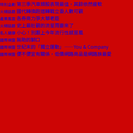
第三季汽車類股表現最佳，其餘依然疲軟
特別企劃
國代轉換跑道轉戰立委人數可觀
火線話題
各券商力爭大華老臣
產業風雲
史上最壯觀的流星雨要來了
火線話題
小心！別跟上今年流行性感冒風
名人健康
無助的獅口
國際視窗
世紀末的「獨立運動」——You & Company
國際視窗
便不便宜有關係，低價網路商品是網路族最愛
國際視窗