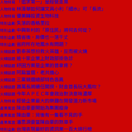
「追求第一」是經營圭臬
人物特寫
林清華如何讓文具小利「細水」可「長流」
人物特寫
優美轉投資生物科技
人物特寫
失落的香格里拉
特別企劃
中興新村的「原住民」將何去何從？
特別企劃
精省後，房價也一落千丈
特別企劃
省府所在地風水有問題？
特別企劃
劉泰英想扮救火英雄，反而被火燒
火線話題
逾十家企業上財政部掛急診
火線話題
紓困方案是企業的普拿疼？
火線話題
阿扁當選，老共擔心
火線話題
三黨競選總部特色各異
火線話題
蕭萬長將續任閣揆，財金首長玩大風吹？
火線話題
今年ＡＰＥＣ年會政治對決意味濃厚
火線話題
經營企業最大的樂趣在開發潛力新市場
人物特寫
陳由豪要開始為集團瘦身
產業風雲
陳由豪：背後有一隻看不見的手
產業風雲
潘思源要當陳由豪的煞車手
產業風雲
台灣表現最好的資訊業一百大排行榜
特別企劃