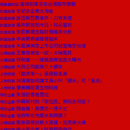
蜜蜂的寓言在台灣股市應驗
總編輯的話
世紀末企業大淘金
封面故事
放任新巨群事件，力有未逮
封面故事
吳祚欽若知今日，何必當初
封面故事
新巨群概念股財務報表分析
封面故事
中央票券被接管始末
封面故事
大股東掏空上市公司就是掏空台灣
封面故事
王應傑被告一狀，大喊冤枉
火線話題
祥和會──連戰政商班底大曝光
火線話題
大同公司創業八十週年
火線話題
「追求第一」是經營圭臬
人物特寫
林清華如何讓文具小利「細水」可「長流」
人物特寫
優美轉投資生物科技
人物特寫
失落的香格里拉
特別企劃
中興新村的「原住民」將何去何從？
特別企劃
精省後，房價也一落千丈
特別企劃
省府所在地風水有問題？
特別企劃
劉泰英想扮救火英雄，反而被火燒
火線話題
逾十家企業上財政部掛急診
火線話題