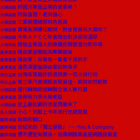
紓困方案是企業的普拿疼？
火線話題
阿扁當選，老共擔心
火線話題
三黨競選總部特色各異
火線話題
蕭萬長將續任閣揆，財金首長玩大風吹？
火線話題
今年ＡＰＥＣ年會政治對決意味濃厚
火線話題
經營企業最大的樂趣在開發潛力新市場
人物特寫
陳由豪要開始為集團瘦身
產業風雲
陳由豪：背後有一隻看不見的手
產業風雲
潘思源要當陳由豪的煞車手
產業風雲
台灣表現最好的資訊業一百大排行榜
特別企劃
第三季汽車類股表現最佳，其餘依然疲軟
特別企劃
國代轉換跑道轉戰立委人數可觀
火線話題
各券商力爭大華老臣
產業風雲
史上最壯觀的流星雨要來了
火線話題
小心！別跟上今年流行性感冒風
名人健康
無助的獅口
國際視窗
世紀末的「獨立運動」——You & Company
國際視窗
便不便宜有關係，低價網路商品是網路族最愛
國際視窗