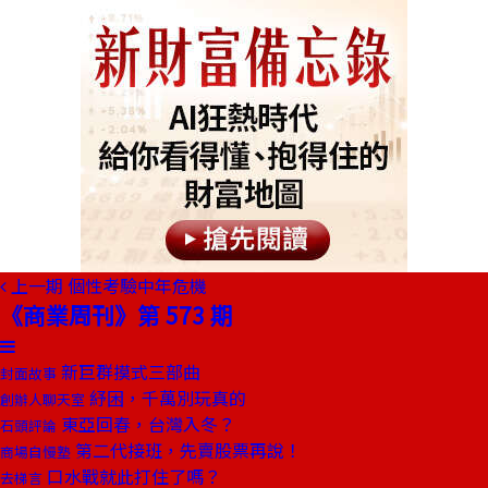
上一期
個性考驗中年危機
《商業周刊》第 573 期
新巨群摸式三部曲
封面故事
紓困，千萬別玩真的
創辦人聊天室
東亞回春，台灣入冬？
石頭評論
第二代接班，先賣股票再說！
商場自慢塾
口水戰就此打住了嗎？
去梯言