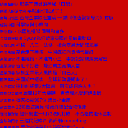
彰嘉宜議員的神秘「口袋」
總編輯的話
早就跟你說過了！
創辦人的活學院
台灣企業缺乏靈魂 ─ 讀《價值觀領導力》有感
商場自慢塾
科學家與小鮮肉
趨勢中國
水國無邊際 同聲和者多
新物種Biz
Dyson為何背棄英國赴星做電動車
金融時報精選
神秘一八三一法條 掀台商最大間諜風暴
火線話題
茅台走下神壇 中國瘋狂消費時代告終
中國焦點
不准離婚、不准有小三 李錦記家族經營解密
產業風雲
習近平打奢 蠔油霸主竟換人當
產業風雲
家族企業最大風險是「自己人」
產業風雲
美國期中選後 全球新動盪期來了！
國際焦點
連跳純網銀2大陣營 劉奕成何許人也？
人物特寫
麗寶12年大翻轉 百億爛地變超跑樂園
商周CEO學院
獨家揭露907位 議員小金庫
封面故事
12名叛逆議員 帶頭終結配合款怪象
封面故事
退休規畫─用72法則打敗 不合格的退休金制
理財相對論
王建民紀錄片 影評讚compelling
全球熱門字
如果你家磅秤和冰箱開始對話……
商周書摘