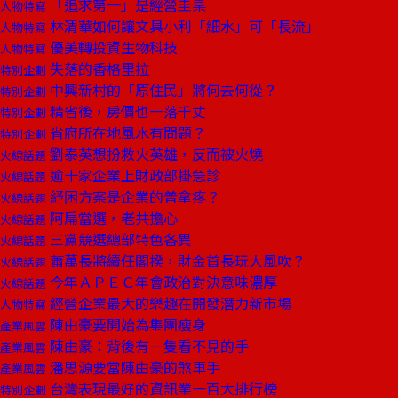
「追求第一」是經營圭臬
人物特寫
林清華如何讓文具小利「細水」可「長流」
人物特寫
優美轉投資生物科技
人物特寫
失落的香格里拉
特別企劃
中興新村的「原住民」將何去何從？
特別企劃
精省後，房價也一落千丈
特別企劃
省府所在地風水有問題？
特別企劃
劉泰英想扮救火英雄，反而被火燒
火線話題
逾十家企業上財政部掛急診
火線話題
紓困方案是企業的普拿疼？
火線話題
阿扁當選，老共擔心
火線話題
三黨競選總部特色各異
火線話題
蕭萬長將續任閣揆，財金首長玩大風吹？
火線話題
今年ＡＰＥＣ年會政治對決意味濃厚
火線話題
經營企業最大的樂趣在開發潛力新市場
人物特寫
陳由豪要開始為集團瘦身
產業風雲
陳由豪：背後有一隻看不見的手
產業風雲
潘思源要當陳由豪的煞車手
產業風雲
台灣表現最好的資訊業一百大排行榜
特別企劃