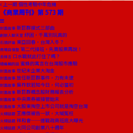
上一期
個性考驗中年危機
《商業周刊》第 573 期
新巨群摸式三部曲
封面故事
紓困，千萬別玩真的
創辦人聊天室
東亞回春，台灣入冬？
石頭評論
第二代接班，先賣股票再說！
商場自慢塾
口水戰就此打住了嗎？
去梯言
蜜蜂的寓言在台灣股市應驗
總編輯的話
世紀末企業大淘金
封面故事
放任新巨群事件，力有未逮
封面故事
吳祚欽若知今日，何必當初
封面故事
新巨群概念股財務報表分析
封面故事
中央票券被接管始末
封面故事
大股東掏空上市公司就是掏空台灣
封面故事
王應傑被告一狀，大喊冤枉
火線話題
祥和會──連戰政商班底大曝光
火線話題
大同公司創業八十週年
火線話題