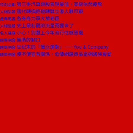
第三季汽車類股表現最佳，其餘依然疲軟
特別企劃
國代轉換跑道轉戰立委人數可觀
火線話題
各券商力爭大華老臣
產業風雲
史上最壯觀的流星雨要來了
火線話題
小心！別跟上今年流行性感冒風
名人健康
無助的獅口
國際視窗
世紀末的「獨立運動」——You & Company
國際視窗
便不便宜有關係，低價網路商品是網路族最愛
國際視窗