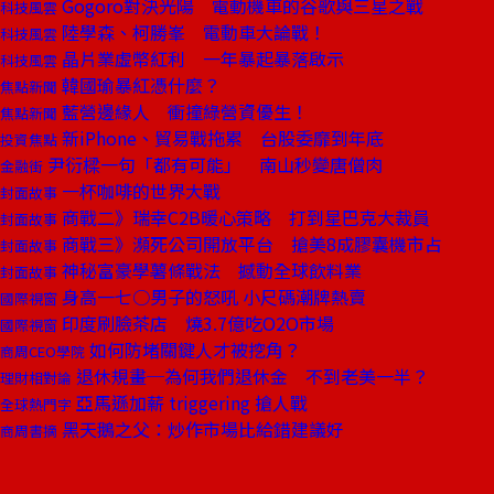
Gogoro對決光陽 電動機車的谷歌與三星之戰
科技風雲
陸學森、柯勝峯 電動車大論戰！
科技風雲
晶片業虛幣紅利 一年暴起暴落啟示
科技風雲
韓國瑜暴紅憑什麼？
焦點新聞
藍營邊緣人 衝撞綠營資優生！
焦點新聞
新iPhone、貿易戰拖累 台股委靡到年底
投資焦點
尹衍樑一句「都有可能」 南山秒變唐僧肉
金融街
一杯咖啡的世界大戰
封面故事
商戰二》瑞幸C2B暖心策略 打到星巴克大裁員
封面故事
商戰三》瀕死公司開放平台 搶美8成膠囊機市占
封面故事
神秘富豪學薯條戰法 撼動全球飲料業
封面故事
身高一七○男子的怒吼 小尺碼潮牌熱賣
國際視窗
印度刷臉茶店 燒3.7億吃O2O市場
國際視窗
如何防堵關鍵人才被挖角？
商周CEO學院
退休規畫─為何我們退休金 不到老美一半？
理財相對論
亞馬遜加薪 triggering 搶人戰
全球熱門字
黑天鵝之父：炒作市場比給錯建議好
商周書摘