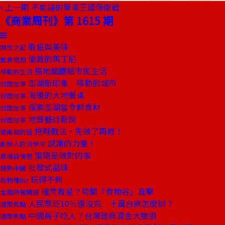
上一期
不能輸的單車王國保衛戰
《商業周刊》第 1615 期
瑕疵與美味
開瓶之前
倫敦的馬丁尼
旅食隨想
搭地鐵體驗市民生活
移動的生活
澎湖新印象 移動的城市
封面故事
海邊的大地餐桌
封面故事
探索澎湖當令鮮食材
封面故事
地景藝術新銳
封面故事
拖鞋戰法，先做了再修！
總編輯的話
感謝的力量！
創辦人的活學院
策略是做對的事
商場自慢塾
批發式品味
趨勢中國
玩得不夠
新物種Biz
糧荒救星？荷蘭「食物谷」直擊
金融時報精選
人民幣貶10％還沒完 十萬台商怎麼辦？
國際焦點
中國房子吃人？台灣建商資金大撤退
國際焦點