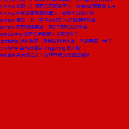
商戰三》瀕死公司開放平台 搶美8成膠囊機市占
封面故事
神秘富豪學薯條戰法 撼動全球飲料業
封面故事
身高一七○男子的怒吼 小尺碼潮牌熱賣
國際視窗
印度刷臉茶店 燒3.7億吃O2O市場
國際視窗
如何防堵關鍵人才被挖角？
商周CEO學院
退休規畫─為何我們退休金 不到老美一半？
理財相對論
亞馬遜加薪 triggering 搶人戰
全球熱門字
黑天鵝之父：炒作市場比給錯建議好
商周書摘