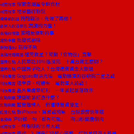
探索澎湖當令鮮食材
封面故事
地景藝術新銳
封面故事
拖鞋戰法，先做了再修！
總編輯的話
感謝的力量！
創辦人的活學院
策略是做對的事
商場自慢塾
批發式品味
趨勢中國
玩得不夠
新物種Biz
糧荒救星？荷蘭「食物谷」直擊
金融時報精選
人民幣貶10％還沒完 十萬台商怎麼辦？
國際焦點
中國房子吃人？台灣建商資金大撤退
國際焦點
Gogoro對決光陽 電動機車的谷歌與三星之戰
科技風雲
陸學森、柯勝峯 電動車大論戰！
科技風雲
晶片業虛幣紅利 一年暴起暴落啟示
科技風雲
韓國瑜暴紅憑什麼？
焦點新聞
藍營邊緣人 衝撞綠營資優生！
焦點新聞
新iPhone、貿易戰拖累 台股委靡到年底
投資焦點
尹衍樑一句「都有可能」 南山秒變唐僧肉
金融街
一杯咖啡的世界大戰
封面故事
商戰二》瑞幸C2B暖心策略 打到星巴克大裁員
封面故事