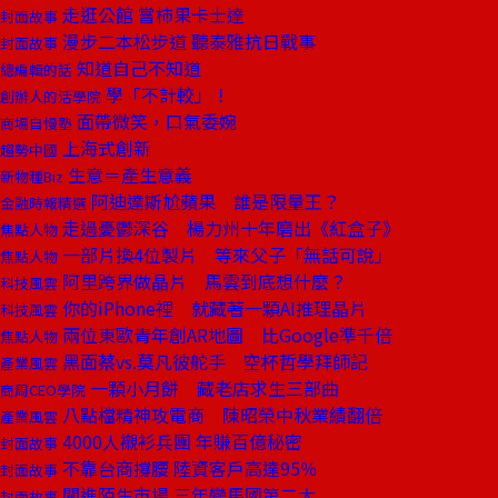
走逛公館 嘗柿果卡士達
封面故事
漫步二本松步道 聽泰雅抗日戰事
封面故事
知道自己不知道
總編輯的話
學「不計較」！
創辦人的活學院
面帶微笑，口氣委婉
商場自慢塾
上海式創新
趨勢中國
生意＝產生意義
新物種Biz
阿迪達斯尬蘋果 誰是限量王？
金融時報精選
走過憂鬱深谷 楊力州十年磨出《紅盒子》
焦點人物
一部片換4位製片 等來父子「無話可說」
焦點人物
阿里跨界做晶片 馬雲到底想什麼？
科技風雲
你的iPhone裡 就藏著一顆AI推理晶片
科技風雲
兩位東歐青年創AR地圖 比Google準千倍
焦點人物
黑面蔡vs.莫凡彼舵手 空杯哲學拜師記
產業風雲
一顆小月餅 藏老店求生三部曲
商周CEO學院
八點檔精神攻電商 陳昭榮中秋業績翻倍
產業風雲
4000人襯衫兵團 年賺百億秘密
封面故事
不靠台商撐腰 陸資客戶高達95％
封面故事
闖進陌生市場 三年變馬國第二大
封面故事