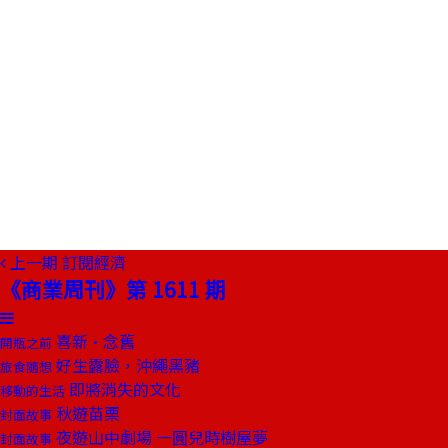
上一期
訂閱經濟
《商業周刊》第 1611 期
喜新•念舊
開瓶之前
好生露臉，沖繩黑豬
旅食隨想
即將消失的文化
移動的生活
秋遊苗栗
封面故事
夜遊山中劇場 一圓兒時樹屋夢
封面故事