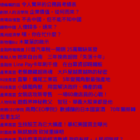
令人驚呆的公務員考績表
總編輯的話
企業價值，從何而來？
創辦人的活學院
不去中國，但不能不知中國
商場自慢塾
人傻錢多，速來？
趨勢中國
嘿，你在忙什麼？
風尚經濟學
木鱉葉的啟示
新物種Biz
川普汽車稅一開鍘 25萬職缺蒸發
金融時報精選
她來自台南 三年挽救超微「失落十年」
焦點人物
Line Pay卡年刷千億 在台募資卻踢鐵板
金融街
老餐廳藏超商魂 大戶屋越賣越熱的秘密
產業風雲
直擊！爛尾工業區 5年變獨角獸最強產地
科技風雲
小鎮獨角獸 用雲解決政府、傳產的痛
科技風雲
女裝店攻新零售 一場60歲店員的心戰！
產業風雲
遊戲界神秘教父 智冠、華義大股東都是他
人物特寫
商周CEO學院》數據釀的日本國宴酒 70年獺祭轉
商周CEO學院
型重生記
生技股王為它大擴產！暴紅美國買主曝光
產業風雲
無感施政 砍掉重練吧
封面故事
為什麼漂亮的經濟數據 政府有感，人民卻無感？
封面故事