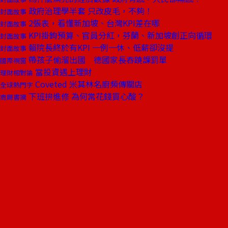
政府治理學半套 只改皮毛，不夠！
封面故事
2張表，看懂新加坡、台灣KPI差在哪
封面故事
KPI掛鉤預算、官員分紅，芬蘭、新加坡創正向循環
封面故事
賴院長終於有KPI 一例一休、低薪卻沒提
封面故事
帶孩子偷溜出國 德國家長吞蹺課罰單
國際視窗
當投資遇上理財
理財相對論
Coveted 米其林名廚頻傳關店
全球熱門字
下班拚進修 為何常花錢買心酸？
商周書摘