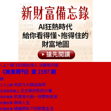
上一期
300個台灣人 決勝新印度
《商業周刊》第 1597 期
有容乃大精品咖啡
三寸之間
公主與庶民的沙灘
在探索的路上
到香港大館一探警察故事
特別報導
辦桌人生
封面故事
總鋪師私下的歐風生活
封面故事