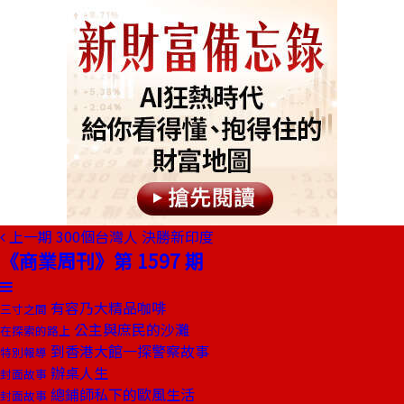
上一期
300個台灣人 決勝新印度
《商業周刊》第 1597 期
有容乃大精品咖啡
三寸之間
公主與庶民的沙灘
在探索的路上
到香港大館一探警察故事
特別報導
辦桌人生
封面故事
總鋪師私下的歐風生活
封面故事