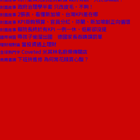
政府治理學半套 只改皮毛，不夠！
封面故事
2張表，看懂新加坡、台灣KPI差在哪
封面故事
KPI掛鉤預算、官員分紅，芬蘭、新加坡創正向循環
封面故事
賴院長終於有KPI 一例一休、低薪卻沒提
封面故事
帶孩子偷溜出國 德國家長吞蹺課罰單
國際視窗
當投資遇上理財
理財相對論
Coveted 米其林名廚頻傳關店
全球熱門字
下班拚進修 為何常花錢買心酸？
商周書摘