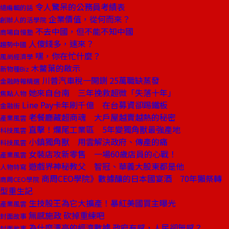
令人驚呆的公務員考績表
總編輯的話
企業價值，從何而來？
創辦人的活學院
不去中國，但不能不知中國
商場自慢塾
人傻錢多，速來？
趨勢中國
嘿，你在忙什麼？
風尚經濟學
木鱉葉的啟示
新物種Biz
川普汽車稅一開鍘 25萬職缺蒸發
金融時報精選
她來自台南 三年挽救超微「失落十年」
焦點人物
Line Pay卡年刷千億 在台募資卻踢鐵板
金融街
老餐廳藏超商魂 大戶屋越賣越熱的秘密
產業風雲
直擊！爛尾工業區 5年變獨角獸最強產地
科技風雲
小鎮獨角獸 用雲解決政府、傳產的痛
科技風雲
女裝店攻新零售 一場60歲店員的心戰！
產業風雲
遊戲界神秘教父 智冠、華義大股東都是他
人物特寫
商周CEO學院》數據釀的日本國宴酒 70年獺祭轉
商周CEO學院
型重生記
生技股王為它大擴產！暴紅美國買主曝光
產業風雲
無感施政 砍掉重練吧
封面故事
為什麼漂亮的經濟數據 政府有感，人民卻無感？
封面故事