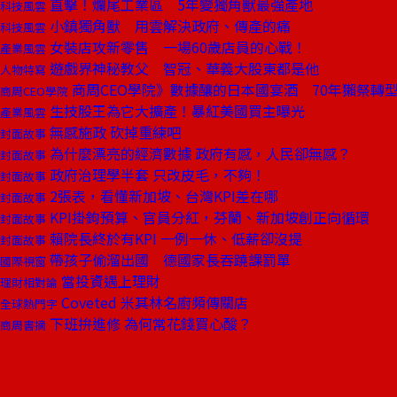
直擊！爛尾工業區 5年變獨角獸最強產地
科技風雲
小鎮獨角獸 用雲解決政府、傳產的痛
科技風雲
女裝店攻新零售 一場60歲店員的心戰！
產業風雲
遊戲界神秘教父 智冠、華義大股東都是他
人物特寫
商周CEO學院》數據釀的日本國宴酒 70年獺祭轉
商周CEO學院
生技股王為它大擴產！暴紅美國買主曝光
產業風雲
無感施政 砍掉重練吧
封面故事
為什麼漂亮的經濟數據 政府有感，人民卻無感？
封面故事
政府治理學半套 只改皮毛，不夠！
封面故事
2張表，看懂新加坡、台灣KPI差在哪
封面故事
KPI掛鉤預算、官員分紅，芬蘭、新加坡創正向循環
封面故事
賴院長終於有KPI 一例一休、低薪卻沒提
封面故事
帶孩子偷溜出國 德國家長吞蹺課罰單
國際視窗
當投資遇上理財
理財相對論
Coveted 米其林名廚頻傳關店
全球熱門字
下班拚進修 為何常花錢買心酸？
商周書摘