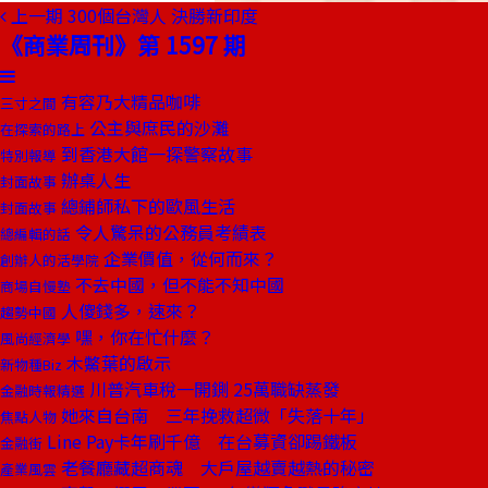
上一期
300個台灣人 決勝新印度
《商業周刊》第 1597 期
有容乃大精品咖啡
三寸之間
公主與庶民的沙灘
在探索的路上
到香港大館一探警察故事
特別報導
辦桌人生
封面故事
總鋪師私下的歐風生活
封面故事
令人驚呆的公務員考績表
總編輯的話
企業價值，從何而來？
創辦人的活學院
不去中國，但不能不知中國
商場自慢塾
人傻錢多，速來？
趨勢中國
嘿，你在忙什麼？
風尚經濟學
木鱉葉的啟示
新物種Biz
川普汽車稅一開鍘 25萬職缺蒸發
金融時報精選
她來自台南 三年挽救超微「失落十年」
焦點人物
Line Pay卡年刷千億 在台募資卻踢鐵板
金融街
老餐廳藏超商魂 大戶屋越賣越熱的秘密
產業風雲