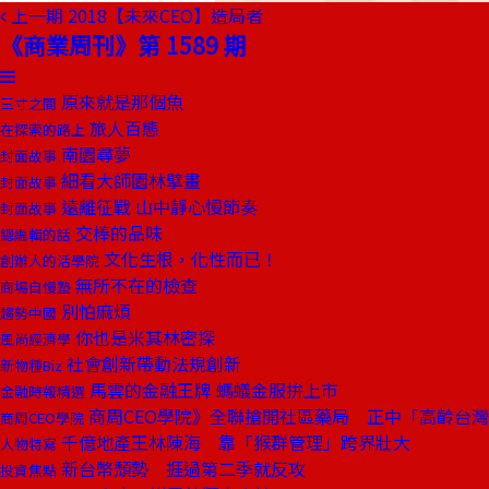
上一期
2018【未來CEO】造局者
《商業周刊》第 1589 期
原來就是那個魚
三寸之間
旅人百態
在探索的路上
南園尋夢
封面故事
細看大師園林擘畫
封面故事
遠離征戰 山中靜心慢節奏
封面故事
交棒的品味
總編輯的話
文化生根，化性而已！
創辦人的活學院
無所不在的檢查
商場自慢塾
別怕麻煩
趨勢中國
你也是米其林密探
風尚經濟學
社會創新帶動法規創新
新物種Biz
馬雲的金融王牌 螞蟻金服拚上市
金融時報精選
商周CEO學院》全聯搶開社區藥局 正中「高齡台
商周CEO學院
千億地產王林陳海 靠「猴群管理」跨界壯大
人物特寫
新台幣頹勢 捱過第二季就反攻
投資焦點