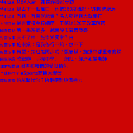
MBA大廚 謝霆鋒獨家專訪
特別企劃
搶占下一個風口 他把360度攝影、VR搬進廚房
特別企劃
有麵、有醬就能賣？名人乾拌麵大戰開打
特別企劃
最有實權金控總座 王銘陽120天改革解密
人物特寫
第一季漲最多 越南股市藏兩隱憂
國際焦點
交不了棒！施崇棠獨家告白
封面故事
施崇棠：是我修行不夠，放不下
封面故事
轉型、接班能同步嗎？張忠謀、施振榮都重修的課
封面故事
軟銀辦「手機中學」 網紅、經濟犯變老師
國際視窗
臉書和哈佛的愛恨情仇
理財相對論
eSports商機大爆發
全球熱門字
怕AI取代你？快鍛鍊耐煩溝通力
商周書摘