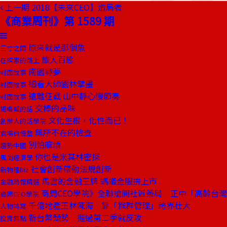
上一期
2018【未來CEO】造局者
《商業周刊》第 1589 期
原來就是那個魚
三寸之間
旅人百態
在探索的路上
南園尋夢
封面故事
細看大師園林擘畫
封面故事
遠離征戰 山中靜心慢節奏
封面故事
交棒的品味
總編輯的話
文化生根，化性而已！
創辦人的活學院
無所不在的檢查
商場自慢塾
別怕麻煩
趨勢中國
你也是米其林密探
風尚經濟學
社會創新帶動法規創新
新物種Biz
馬雲的金融王牌 螞蟻金服拚上市
金融時報精選
商周CEO學院》全聯搶開社區藥局 正中「高齡台
商周CEO學院
千億地產王林陳海 靠「猴群管理」跨界壯大
人物特寫
新台幣頹勢 捱過第二季就反攻
投資焦點