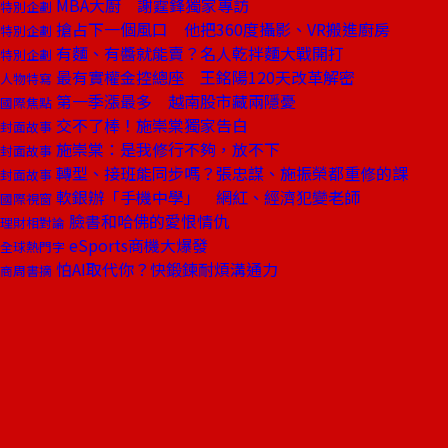
MBA大廚 謝霆鋒獨家專訪
特別企劃
搶占下一個風口 他把360度攝影、VR搬進廚房
特別企劃
有麵、有醬就能賣？名人乾拌麵大戰開打
特別企劃
最有實權金控總座 王銘陽120天改革解密
人物特寫
第一季漲最多 越南股市藏兩隱憂
國際焦點
交不了棒！施崇棠獨家告白
封面故事
施崇棠：是我修行不夠，放不下
封面故事
轉型、接班能同步嗎？張忠謀、施振榮都重修的課
封面故事
軟銀辦「手機中學」 網紅、經濟犯變老師
國際視窗
臉書和哈佛的愛恨情仇
理財相對論
eSports商機大爆發
全球熱門字
怕AI取代你？快鍛鍊耐煩溝通力
商周書摘