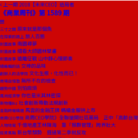
上一期
2018【未來CEO】造局者
《商業周刊》第 1589 期
原來就是那個魚
三寸之間
旅人百態
在探索的路上
南園尋夢
封面故事
細看大師園林擘畫
封面故事
遠離征戰 山中靜心慢節奏
封面故事
交棒的品味
總編輯的話
文化生根，化性而已！
創辦人的活學院
無所不在的檢查
商場自慢塾
別怕麻煩
趨勢中國
你也是米其林密探
風尚經濟學
社會創新帶動法規創新
新物種Biz
馬雲的金融王牌 螞蟻金服拚上市
金融時報精選
商周CEO學院》全聯搶開社區藥局 正中「高齡台
商周CEO學院
千億地產王林陳海 靠「猴群管理」跨界壯大
人物特寫
新台幣頹勢 捱過第二季就反攻
投資焦點