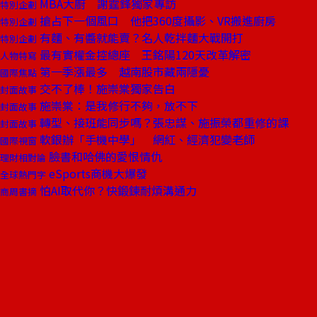
MBA大廚 謝霆鋒獨家專訪
特別企劃
搶占下一個風口 他把360度攝影、VR搬進廚房
特別企劃
有麵、有醬就能賣？名人乾拌麵大戰開打
特別企劃
最有實權金控總座 王銘陽120天改革解密
人物特寫
第一季漲最多 越南股市藏兩隱憂
國際焦點
交不了棒！施崇棠獨家告白
封面故事
施崇棠：是我修行不夠，放不下
封面故事
轉型、接班能同步嗎？張忠謀、施振榮都重修的課
封面故事
軟銀辦「手機中學」 網紅、經濟犯變老師
國際視窗
臉書和哈佛的愛恨情仇
理財相對論
eSports商機大爆發
全球熱門字
怕AI取代你？快鍛鍊耐煩溝通力
商周書摘