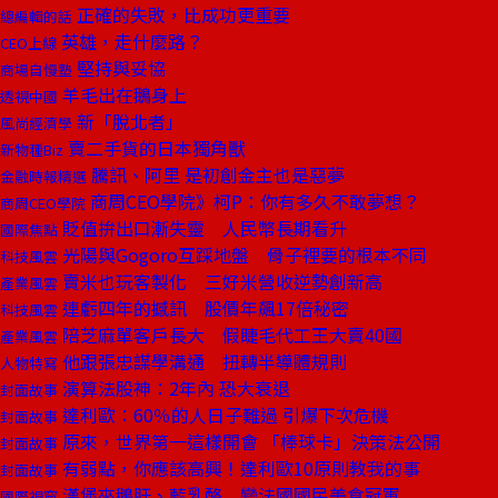
正確的失敗，比成功更重要
總編輯的話
英雄，走什麼路？
CEO上線
堅持與妥協
商場自慢塾
羊毛出在鵝身上
透視中國
新「脫北者」
風尚經濟學
賣二手貨的日本獨角獸
新物種Biz
騰訊、阿里 是初創金主也是惡夢
金融時報精選
商周CEO學院》柯P：你有多久不敢夢想？
商周CEO學院
貶值拚出口漸失靈 人民幣長期看升
國際焦點
光陽與Gogoro互踩地盤 骨子裡要的根本不同
科技風雲
賣米也玩客製化 三好米營收逆勢創新高
產業風雲
連虧四年的撼訊 股價年飆17倍秘密
科技風雲
陪芝麻單客戶長大 假睫毛代工王大賣40國
產業風雲
他跟張忠謀學溝通 扭轉半導體規則
人物特寫
演算法股神：2年內 恐大衰退
封面故事
達利歐：60％的人日子難過 引爆下次危機
封面故事
原來，世界第一這樣開會 「棒球卡」決策法公開
封面故事
有弱點，你應該高興！達利歐10原則教我的事
封面故事
漢堡夾鵝肝、藍乳酪 變法國國民美食冠軍
國際視窗