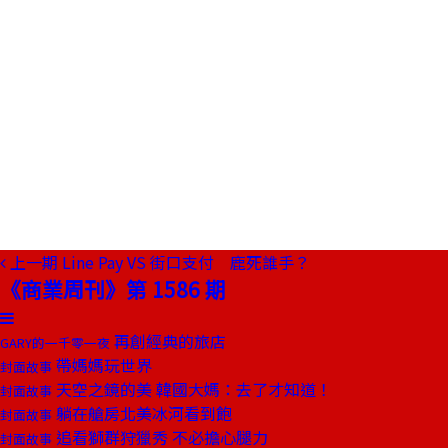
上一期
Line Pay VS 街口支付 鹿死誰手？
《商業周刊》第 1586 期
再創經典的旅店
GARY的一千零一夜
帶媽媽玩世界
封面故事
天空之鏡的美 韓國大媽：去了才知道！
封面故事
躺在艙房北美冰河看到飽
封面故事
追看獅群狩獵秀 不必擔心腿力
封面故事