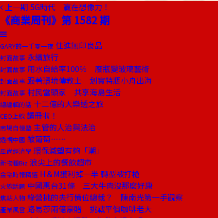
上一期
5G時代 贏在想像力！
《商業周刊》第 1582 期
住進無印良品
GARY的一千零一夜
永續旅行
封面故事
用水自給率100％ 廢瓶變玻璃藝術
封面故事
跟著環境傳教士 划寶特瓶小舟出海
封面故事
村民當頭家 共享海島生活
封面故事
十二億的大樂透之旅
總編輯的話
讀冊啦！
CEO上線
主管的人治與法治
商場自慢塾
酸葡萄……
透視中國
環保減塑有夠「潮」
風尚經濟學
浪尖上的餐飲超市
新物種Biz
H＆M獲利掉一半 轉型被打槍
金融時報精選
中國惠台31條 三大牛肉沒那麼好康
火線話題
綠營挑的央行備位總裁？ 陳南光第一手觀察
焦點人物
路易莎兩億豪賭 挑戰平價咖啡老大
產業風雲