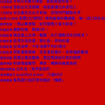
今年AI手機大爆發 能救衰退市場？
科技風雲
首創台式洗頭團 她是最懂日本客的人
人物特寫
他五歲失去右手食指 卻用快門撼動世界
人物特寫
商周CEO學院》掃地機專利殲滅戰 唯一活口就在
商周CEO學院
一個山寨老粗 如何變賓士最大股東？
國際焦點
通膨危機 再燒5年！
封面故事
楊金龍上台第一難題：先打通膨或先拚經濟？
封面故事
投資抗漲首選：塑化股、原物料國
封面故事
台灣油神：今年油價平均65美元
封面故事
把焦慮變商機 全家會員飆升、家樂福銷量增
封面故事
英獨立書店翻身 靠亞馬遜給不起的服務
國際視窗
柯達推虛擬幣 專家：掩飾快破產真相
國際視窗
出來混，遲早要還的
理財相對論
qualified praise 只值60分
戒掉爛英文
幫馬雲打造阿里帝國的「鐵軍」
商周書摘