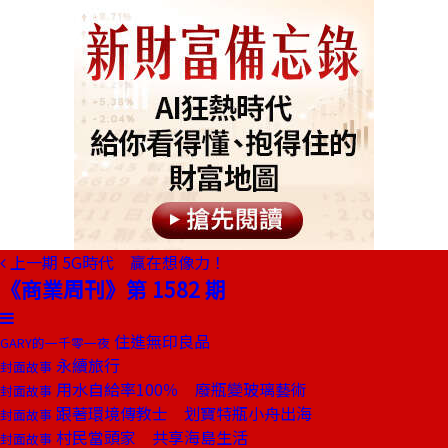
上一期
5G時代 贏在想像力！
《商業周刊》第 1582 期
住進無印良品
GARY的一千零一夜
永續旅行
封面故事
用水自給率100％ 廢瓶變玻璃藝術
封面故事
跟著環境傳教士 划寶特瓶小舟出海
封面故事
村民當頭家 共享海島生活
封面故事