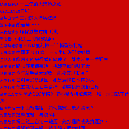
十二億的大樂透之旅
總編輯的話
讀冊啦！
CEO上線
主管的人治與法治
商場自慢塾
酸葡萄……
透視中國
環保減塑有夠「潮」
風尚經濟學
浪尖上的餐飲超市
新物種Biz
H＆M獲利掉一半 轉型被打槍
金融時報精選
中國惠台31條 三大牛肉沒那麼好康
火線話題
綠營挑的央行備位總裁？ 陳南光第一手觀察
焦點人物
路易莎兩億豪賭 挑戰平價咖啡老大
產業風雲
今年AI手機大爆發 能救衰退市場？
科技風雲
首創台式洗頭團 她是最懂日本客的人
人物特寫
他五歲失去右手食指 卻用快門撼動世界
人物特寫
商周CEO學院》掃地機專利殲滅戰 唯一活口就在台
商周CEO學院
灣！
一個山寨老粗 如何變賓士最大股東？
國際焦點
通膨危機 再燒5年！
封面故事
楊金龍上台第一難題：先打通膨或先拚經濟？
封面故事
投資抗漲首選：塑化股、原物料國
封面故事