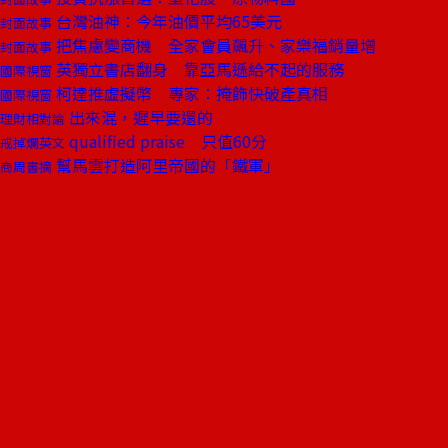
台灣油神：今年油價平均65美元
封面故事
把焦慮變商機 全家會員飆升、家樂福銷量增
封面故事
英獨立書店翻身 靠亞馬遜給不起的服務
國際視窗
柯達推虛擬幣 專家：掩飾快破產真相
國際視窗
出來混，遲早要還的
理財相對論
qualified praise 只值60分
戒掉爛英文
幫馬雲打造阿里帝國的「鐵軍」
商周書摘