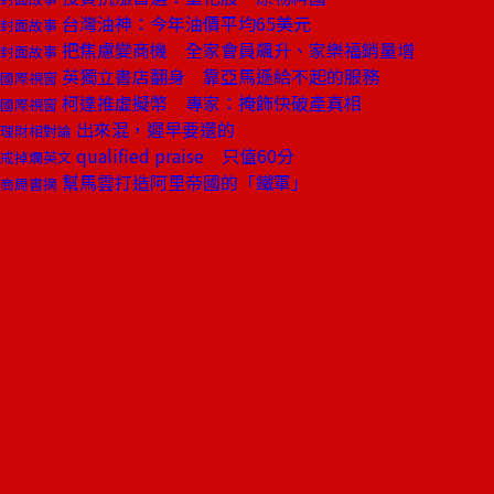
台灣油神：今年油價平均65美元
封面故事
把焦慮變商機 全家會員飆升、家樂福銷量增
封面故事
英獨立書店翻身 靠亞馬遜給不起的服務
國際視窗
柯達推虛擬幣 專家：掩飾快破產真相
國際視窗
出來混，遲早要還的
理財相對論
qualified praise 只值60分
戒掉爛英文
幫馬雲打造阿里帝國的「鐵軍」
商周書摘