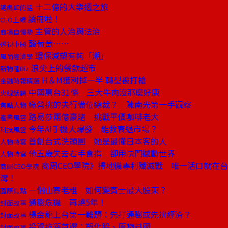
十二億的大樂透之旅
總編輯的話
讀冊啦！
CEO上線
主管的人治與法治
商場自慢塾
酸葡萄……
透視中國
環保減塑有夠「潮」
風尚經濟學
浪尖上的餐飲超市
新物種Biz
H＆M獲利掉一半 轉型被打槍
金融時報精選
中國惠台31條 三大牛肉沒那麼好康
火線話題
綠營挑的央行備位總裁？ 陳南光第一手觀察
焦點人物
路易莎兩億豪賭 挑戰平價咖啡老大
產業風雲
今年AI手機大爆發 能救衰退市場？
科技風雲
首創台式洗頭團 她是最懂日本客的人
人物特寫
他五歲失去右手食指 卻用快門撼動世界
人物特寫
商周CEO學院》掃地機專利殲滅戰 唯一活口就在台
商周CEO學院
灣！
一個山寨老粗 如何變賓士最大股東？
國際焦點
通膨危機 再燒5年！
封面故事
楊金龍上台第一難題：先打通膨或先拚經濟？
封面故事
投資抗漲首選：塑化股、原物料國
封面故事