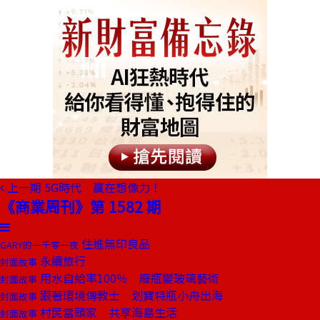
上一期
5G時代 贏在想像力！
《商業周刊》第 1582 期
住進無印良品
GARY的一千零一夜
永續旅行
封面故事
用水自給率100％ 廢瓶變玻璃藝術
封面故事
跟著環境傳教士 划寶特瓶小舟出海
封面故事
村民當頭家 共享海島生活
封面故事