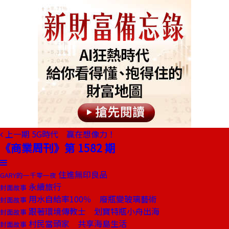
上一期
5G時代 贏在想像力！
《商業周刊》第 1582 期
住進無印良品
GARY的一千零一夜
永續旅行
封面故事
用水自給率100％ 廢瓶變玻璃藝術
封面故事
跟著環境傳教士 划寶特瓶小舟出海
封面故事
村民當頭家 共享海島生活
封面故事