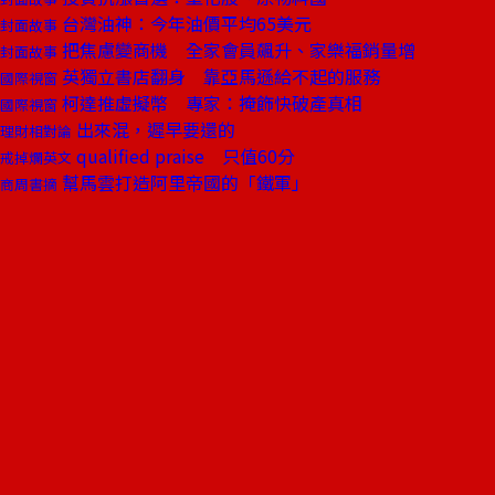
台灣油神：今年油價平均65美元
封面故事
把焦慮變商機 全家會員飆升、家樂福銷量增
封面故事
英獨立書店翻身 靠亞馬遜給不起的服務
國際視窗
柯達推虛擬幣 專家：掩飾快破產真相
國際視窗
出來混，遲早要還的
理財相對論
qualified praise 只值60分
戒掉爛英文
幫馬雲打造阿里帝國的「鐵軍」
商周書摘