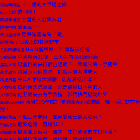
十二億的大樂透之旅
總編輯的話
讀冊啦！
CEO上線
主管的人治與法治
商場自慢塾
酸葡萄……
透視中國
環保減塑有夠「潮」
風尚經濟學
浪尖上的餐飲超市
新物種Biz
H＆M獲利掉一半 轉型被打槍
金融時報精選
中國惠台31條 三大牛肉沒那麼好康
火線話題
綠營挑的央行備位總裁？ 陳南光第一手觀察
焦點人物
路易莎兩億豪賭 挑戰平價咖啡老大
產業風雲
今年AI手機大爆發 能救衰退市場？
科技風雲
首創台式洗頭團 她是最懂日本客的人
人物特寫
他五歲失去右手食指 卻用快門撼動世界
人物特寫
商周CEO學院》掃地機專利殲滅戰 唯一活口就在台
商周CEO學院
灣！
一個山寨老粗 如何變賓士最大股東？
國際焦點
通膨危機 再燒5年！
封面故事
楊金龍上台第一難題：先打通膨或先拚經濟？
封面故事
投資抗漲首選：塑化股、原物料國
封面故事