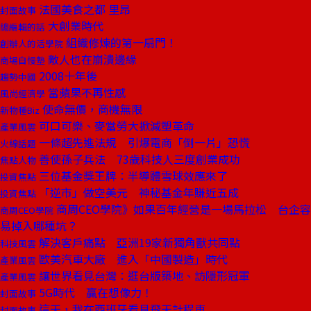
法國美食之都 里昂
封面故事
大創業時代
總編輯的話
組織修煉的第一扇門！
創辦人的活學院
敵人也在崩潰邊緣
商場自慢塾
2008十年後
趨勢中國
當蘋果不再性感
風尚經濟學
使命無價，商機無限
新物種Biz
可口可樂、麥當勞大掀減塑革命
產業風雲
一條超先進法規 引爆電商「倒一片」恐慌
火線話題
善使孫子兵法 73歲科技人三度創業成功
焦點人物
三位基金獎王牌：半導體雪球效應來了
投資焦點
「逆市」做空美元 神秘基金年賺近五成
投資焦點
商周CEO學院》如果百年經營是一場馬拉松 台企容
商周CEO學院
易掉入哪種坑？
解決客戶痛點 亞洲19家新獨角獸共同點
科技風雲
歐美汽車大廠 進入「中國製造」時代
產業風雲
讓世界看見台灣：逛台版築地、訪隱形冠軍
產業風雲
5G時代 贏在想像力！
封面故事
這天，我在西班牙看見飛天計程車
封面故事