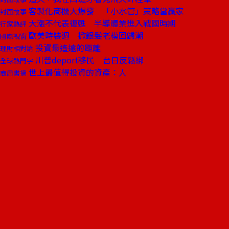
客製化商機大爆發 「小水管」策略當贏家
封面故事
大漲不代表復甦 半導體業進入戰國時期
行家熱評
歐美時裝週 掀銀髮老模回歸潮
國際視窗
投資最遙遠的距離
理財相對論
川普deport移民 台日反鬆綁
全球熱門字
世上最值得投資的資產：人
商周書摘