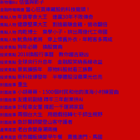
估值與影子
新物種Biz
當心狂買庫藏股的科技龍頭！
金融時報精選
年貨零食大王 連贏30年不敗傳奇
焦點人物
健康堅果大王 割捨最賺金雞，營收翻倍
焦點人物
肉乾博士 棄學小子，拚出兩億代工帝國
焦點人物
魷魚絲老將 穿上懷舊外衣，年輕客多兩成
焦點人物
狗年必勝 換股寶典
投資焦點
2018換股行事曆 教你趨吉避凶
投資焦點
全球央行升息年 金融股笑納長線收益
投資焦點
景氣擴張年 原物料股就看三族群
投資焦點
新科技爆發年 半導體股沒蘋果光也亮
投資焦點
重生
封面故事
小胡哥哥、1500個村民和他的濱海小村練習曲
封面故事
友達前副總 蹲牢三年創業拚AI
封面故事
計程車女董 撐起一千運將家庭
封面故事
兩個台大生 用遊戲扭轉七千師生視野
封面故事
急診醫師變登山客守護者
封面故事
老台食變身潮商機
產業風雲
夜市鐵板燒變早午餐 賣進澳門、馬國
產業風雲