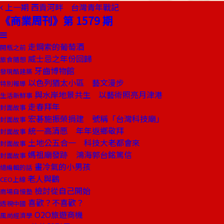
上一期
西貢河畔 台灣青年戰記
《商業周刊》第 1579 期
走鋼索的葡萄酒
開瓶之前
威士忌之年份回歸
旅食隨想
牙齒博物館
發現酷建築
以色列猶太小區 藝文漫步
特別報導
與水岸地景共生 以藝術照亮月津港
生活新鮮事
走春拜年
封面故事
宏碁施振榮捐建 號稱「台灣科技廟」
封面故事
統一高清愿 年年返鄉敬拜
封面故事
土地公五合一 科技大老都會來
封面故事
媽祖廟發跡 鴻海郭台銘篤信
封面故事
畫冷氣的小男孩
總編輯的話
老人與鸛
CEO上線
檢討從自己開始
商場自慢塾
喜歡？不喜歡？
透視中國
O2O旅遊商機
風尚經濟學