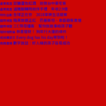
菜脯蛋佐紅酒 迷倒台中豪宅客
產業風雲
滷豬腳轉時尚伴手禮 年收2.9億
產業風雲
全球正在夯 2018享樂生活提案
特別企劃
暗黑旅遊正紅 巴基斯坦、車臣遊客激增
國際視窗
三C保母播客 幫你說故事給孩子聽
國際視窗
恭喜發財！ 狗年行大運的條件
理財相對論
Every dog has his day等到啦！
戒掉爛英文
數字說話：好人緣的孩子容易成功
商周書摘