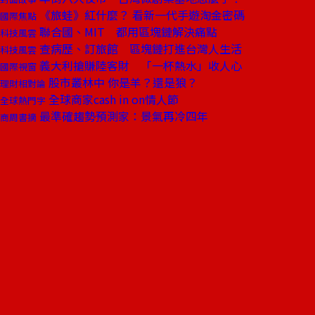
《旅蛙》紅什麼？ 看新一代手遊淘金密碼
國際焦點
聯合國、MIT 都用區塊鏈解決痛點
科技風雲
查病歷、訂旅館 區塊鏈打進台灣人生活
科技風雲
義大利搶賺陸客財 「一杯熱水」收人心
國際視窗
股市叢林中 你是羊？還是狼？
理財相對論
全球商家cash in on情人節
全球熱門字
最準確趨勢預測家：景氣再冷四年
商周書摘