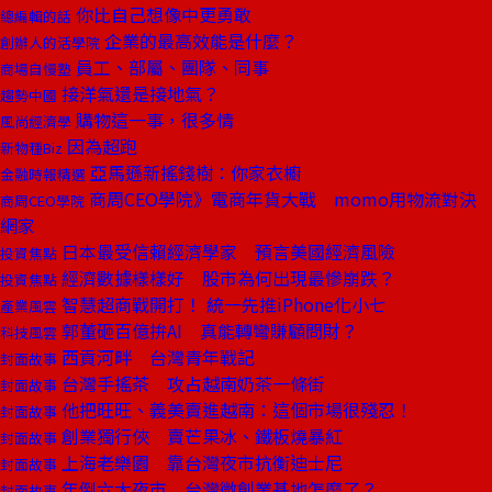
你比自己想像中更勇敢
總編輯的話
企業的最高效能是什麼？
創辦人的活學院
員工、部屬、團隊、同事
商場自慢塾
接洋氣還是接地氣？
趨勢中國
購物這一事，很多情
風尚經濟學
因為超跑
新物種Biz
亞馬遜新搖錢樹：你家衣櫥
金融時報精選
商周CEO學院》電商年貨大戰 momo用物流對決
商周CEO學院
網家
日本最受信賴經濟學家 預言美國經濟風險
投資焦點
經濟數據樣樣好 股市為何出現最慘崩跌？
投資焦點
智慧超商戰開打！ 統一先推iPhone化小七
產業風雲
郭董砸百億拚AI 真能轉彎賺顧問財？
科技風雲
西貢河畔 台灣青年戰記
封面故事
台灣手搖茶 攻占越南奶茶一條街
封面故事
他把旺旺、義美賣進越南：這個市場很殘忍！
封面故事
創業獨行俠 賣芒果冰、鐵板燒暴紅
封面故事
上海老樂園 靠台灣夜市抗衡迪士尼
封面故事
年倒六大夜市 台灣微創業基地怎麼了？
封面故事