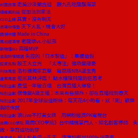
走吳沙淡蘭古道 餵九孔吃龍鬚海菜
封面故事
從加法到乘法
總編輯的話
其實，沒有明天
CEO上線
天下大亂，機會大好
商場自慢塾
Made in China
透視中國
老龍頭vs.小屁孩
風尚經濟學
兩種MVP
新物種Biz
失控的「日本製造」：集體造假
金融時報精選
股王大立光 「太專注」強項變隱憂
投資焦點
洛杉磯獨家直擊 電競版NBA誕生秀
科技風雲
拒米其林評鑑！ 點水樓陳飛龍的逆思考
產業風雲
產值一年破百億 台灣直播大爆發！
特別企劃
偶像變A級主播：本來有些排斥，卻在直播找到春天
特別企劃
2017年全球最佳粉絲：每天花4小時看，就「刷」歡樂
特別企劃
與陪伴感
浪Live不打美女牌 用網粉經濟PK電視台
特別企劃
商周CEO學院》台中精機掌門人、知名創客導師 失
商周CEO學院
敗，孕育成功的芽
超人校長用一千天 讓專校衝出100％註冊率
教育線上