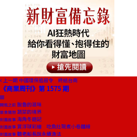
上一期
中國環保追殺令 終結台商
《商業周刊》第 1575 期
脫魯的滋味
開瓶之前
蔬菜的境界
旅食隨想
海角冬遊記
封面故事
賞浮球彩繪 吃魚灶現煮小卷麵線
封面故事
聽老船長說永續漁法
封面故事