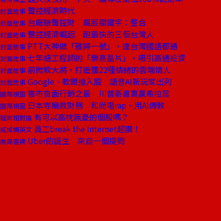
聲控經濟時代
封面故事
台廠賺聲控財 飆股關鍵字：整合
封面故事
聲控經濟崛起 跑最快的三個台灣人
封面故事
PTT大神做「雅婷一號」，連台灣國語都通
封面故事
七年級工程師的「樂高晶片」，吸引高通投資
封面故事
前微軟大將，打造懂22種情緒的雲端情人
封面故事
Google、軟銀搶入股 語音AI新玩家出列
封面故事
書市負面行銷之最 川普新書賣贏希拉蕊
國際視窗
日本寺廟救財務 和尚唱rap、用AI傳教
國際視窗
有可以高枕無憂的個股嗎？
理財相對論
員工break the Internet超讚！
戒掉爛英文
Uber的誕生 來自一個提問
商周書摘