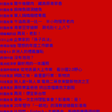
氂牛後腿肉 藏高原青草香
封面故事
麻辣魚頭滾鱔魚
封面故事
單人鍋精緻糅粵風
封面故事
牛油高湯一比一 半小時慢烹老肉
封面故事
青蔥豆芽搶鮮 涮毛肚七上八下
封面故事
再見，老彭！
總編輯的話
企業家的「孫子兵法」
CEO上線
理想的年度工作節奏
商場自慢塾
非洲人的禮義廉恥
經營4.0
沒有泡泡？
透視中國
最好用的一本護照
風尚經濟學
從地表最大上市案 看沙國2.0野心
金融時報精選
網路之後，最重要行業：新物流
科技風雲
無人倉+無人車 電商二哥京東變新物流之王
科技風雲
壽險業富爸爸 拱出首檔廣告文創股
產業風雲
再見！便宜新台幣
封面故事
最後一次主持理監事會？彭淮南：是！
封面故事
20年堅守「一畝地」的清教徒總裁彭淮南
封面故事
比特幣、Fintech、主權基金 新總裁應帶頭挑戰
封面故事