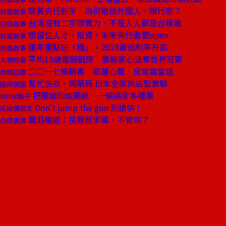
歐美央行舵手 為何敢挑外國人、銀行家？
封面故事
台灣沒有二字頭實力，不是人人都是台積電
封面故事
想留住人才、投資，未來央行要更open
封面故事
匯率重點在「穩」，2018最怕利率升高
封面故事
平均19歲電競戰隊 靠輸家心法奪世界冠軍
人物特寫
二○一七暢銷書 底層心聲、反常識當道
商周話題
幫忙洗衣、開藥局 日本全家拚店型實驗
國際視窗
把藥錠印成藥紙 一張搞定多種藥
WOW!點子
Don't jump the gun 別搶快！
戒掉爛英文
職涯權威：投履歷求職，不管用了
商周書摘