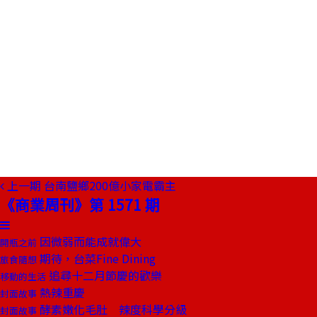
上一期
台南鹽鄉200億小家電霸主
《商業周刊》第 1571 期
因微弱而能成就偉大
開瓶之前
期待，台菜Fine Dining
旅食隨想
追尋十二月節慶的歡樂
移動的生活
熱辣重慶
封面故事
酵素嫩化毛肚 辣度科學分級
封面故事