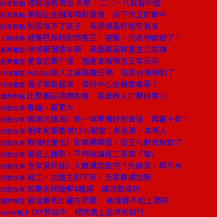
陸股漲勢增溫 大摩：二○一八就看中國
投資焦點
美股比金融海嘯前還貴 向下修正倒數中
投資焦點
脫歐傷不了底子 英鎊被看好短空長多
投資焦點
媲美巴菲特的銷售王：被酸，代表你做對了！
人物特寫
賠掉兩個資本額 黑面蔡品牌重生三堂課
產業風雲
產值近兩千億 國產車被預言五年玩完
產業風雲
Adidas無人工廠最難任務 這家台商辦到了
科技風雲
電子業新戰場 資料中心金雞變毒藥？
科技風雲
比爾蓋茲按讚的書 竟是教人打擊自尊心
國際焦點
敢輸，贏更大
封面故事
儒鴻洪鎮海》用一場準備好的衰退 再贏十年！
封面故事
明年客單價增15％關鍵：新名單、年輕人
封面故事
聯強杜書伍》新業務開發，這五％虧掉就對了
封面故事
要追上趨勢，平時就讓員工習慣「變」
封面故事
全家葉榮廷》大數據怎麼挖？先做渠，再引水
封面故事
員工、加盟主的不安，全靠數據說服
封面故事
策略名師破解4難題 讓改變成功
封面故事
最佳養老計畫在荷蘭： 做復健不如上酒吧
國際視窗
DIY熟成牛 把肉裹上這條布就行
WOW!點子