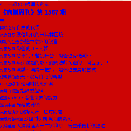
上一期
800根煙囪的家
《商業周刊》第 1567 期
自由的代價
開瓶之前
數位時代的米其林困境
旅食隨想
旅途中意外的欣喜
移動的生活
陶爸的70+大夢
封面故事
想不到！暫別舞台，陶爸也有低潮…
封面故事
年少瘋過的歌，變成熟齡陶爸的「肉包子」！
封面故事
演戲、演講一把抓！退休也要勇於嘗試
封面故事
天下沒有白吃的轉型
總編輯的話
多瑙河畔的紅外套
CEO上線
指數型組織
商場自慢塾
VQ，看懂世界的能力
經營4.0
光棍的背後
透視中國
服務太好 也有問題
風尚經濟學
沙國鬥伊朗 幫油價點火
金融時報精選
大潤發落入十二字陷阱 馬雲乘機折價搶進
火線話題