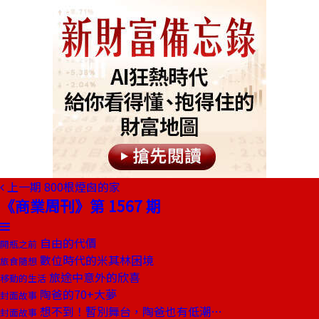
上一期
800根煙囪的家
《商業周刊》第 1567 期
自由的代價
開瓶之前
數位時代的米其林困境
旅食隨想
旅途中意外的欣喜
移動的生活
陶爸的70+大夢
封面故事
想不到！暫別舞台，陶爸也有低潮…
封面故事