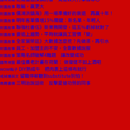
敢輸，贏更大
封面故事
儒鴻洪鎮海》用一場準備好的衰退 再贏十年！
封面故事
明年客單價增15％關鍵：新名單、年輕人
封面故事
聯強杜書伍》新業務開發，這五％虧掉就對了
封面故事
要追上趨勢，平時就讓員工習慣「變」
封面故事
全家葉榮廷》大數據怎麼挖？先做渠，再引水
封面故事
員工、加盟主的不安，全靠數據說服
封面故事
策略名師破解4難題 讓改變成功
封面故事
最佳養老計畫在荷蘭： 做復健不如上酒吧
國際視窗
DIY熟成牛 把肉裹上這條布就行
WOW!點子
留職停薪聽到substitute別怕！
戒掉爛英文
三明治說話術 反擊愛搶功勞的同事
商周書摘