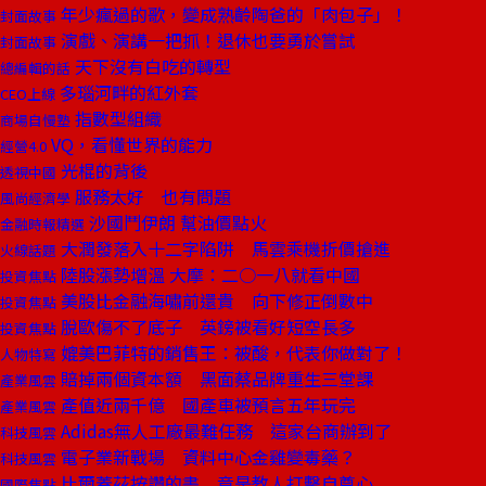
年少瘋過的歌，變成熟齡陶爸的「肉包子」！
封面故事
演戲、演講一把抓！退休也要勇於嘗試
封面故事
天下沒有白吃的轉型
總編輯的話
多瑙河畔的紅外套
CEO上線
指數型組織
商場自慢塾
VQ，看懂世界的能力
經營4.0
光棍的背後
透視中國
服務太好 也有問題
風尚經濟學
沙國鬥伊朗 幫油價點火
金融時報精選
大潤發落入十二字陷阱 馬雲乘機折價搶進
火線話題
陸股漲勢增溫 大摩：二○一八就看中國
投資焦點
美股比金融海嘯前還貴 向下修正倒數中
投資焦點
脫歐傷不了底子 英鎊被看好短空長多
投資焦點
媲美巴菲特的銷售王：被酸，代表你做對了！
人物特寫
賠掉兩個資本額 黑面蔡品牌重生三堂課
產業風雲
產值近兩千億 國產車被預言五年玩完
產業風雲
Adidas無人工廠最難任務 這家台商辦到了
科技風雲
電子業新戰場 資料中心金雞變毒藥？
科技風雲
比爾蓋茲按讚的書 竟是教人打擊自尊心
國際焦點