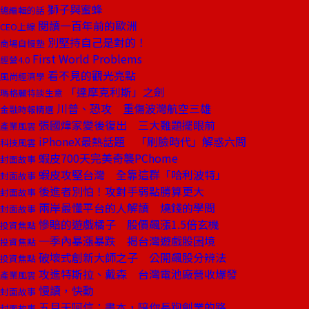
獅子與蜜蜂
總編輯的話
閱讀一百年前的歐洲
CEO上線
別堅持自己是對的！
商場自慢塾
First World Problems
經營4.0
看不見的觀光亮點
風尚經濟學
「達摩克利斯」之劍
瑪格麗特談生意
川普、恐攻 重傷波灣航空三雄
金融時報精選
張國煒家變後復出 三大難題擺眼前
產業風雲
iPhoneX最熱話題 「刷臉時代」解惑六問
科技風雲
蝦皮700天完美奇襲PChome
封面故事
蝦皮攻堅台灣 全靠這群「哈利波特」
封面故事
後進者別怕！攻對手弱點勝算更大
封面故事
兩岸最懂平台的人解讀 燒錢的學問
封面故事
慘賠的遊戲橘子 股價飆漲1.5倍玄機
投資焦點
一季內暴漲暴跌 揭台灣遊戲股困境
投資焦點
破壞式創新大師之子 公開飆股分辨法
投資焦點
攻進特斯拉、戴森 台灣電池廠營收爆發
產業風雲
慢讀，快動
封面故事
五月天阿信：書本，陪你長跑創業的路
封面故事