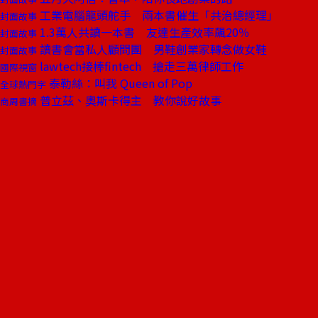
工業電腦龍頭舵手 兩本書催生「共治總經理」
封面故事
1.3萬人共讀一本書 友達生產效率飆20％
封面故事
讀書會當私人顧問團 男鞋創業家轉念做女鞋
封面故事
lawtech接棒fintech 搶走三萬律師工作
國際視窗
泰勒絲：叫我 Queen of Pop
全球熱門字
普立茲、奧斯卡得主 教你說好故事
商周書摘