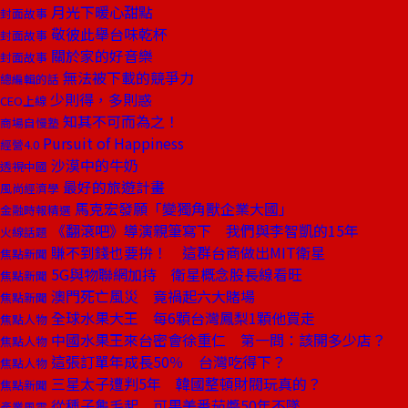
月光下暖心甜點
封面故事
敬彼此舉台味乾杯
封面故事
關於家的好音樂
封面故事
無法被下載的競爭力
總編輯的話
少則得，多則惑
CEO上線
知其不可而為之！
商場自慢塾
Pursuit of Happiness
經營4.0
沙漠中的牛奶
透視中國
最好的旅遊計畫
風尚經濟學
馬克宏發願「變獨角獸企業大國」
金融時報精選
《翻滾吧》導演親筆寫下 我們與李智凱的15年
火線話題
賺不到錢也要拚！ 這群台商做出MIT衛星
焦點新聞
5G與物聯網加持 衛星概念股長線看旺
焦點新聞
澳門死亡風災 竟禍起六大賭場
焦點新聞
全球水果大王 每6顆台灣鳳梨1顆他買走
焦點人物
中國水果王來台密會徐重仁 第一問：該開多少店？
焦點人物
這張訂單年成長50％ 台灣吃得下？
焦點人物
三星太子遭判5年 韓國整頓財閥玩真的？
焦點新聞
從種子龜毛起 可果美番茄醬50年不墜
產業風雲