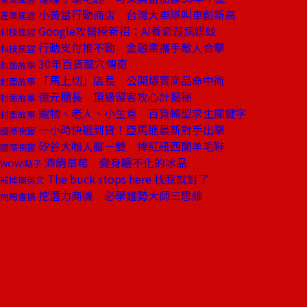
小黃當行動商店 台灣大車隊叫車創新高
產業風雲
Google攻醫療新招：AI養套殺病媒蚊
科技風雲
行動支付推不動 金融業攜手敵人合擊
科技風雲
30年百貨龍穴傳奇
封面故事
「馬上切」店長 公開爆賣商品命中術
封面故事
億元櫃長 頂級留客攻心計揭秘
封面故事
寵物、老人、小生意 百貨轉型求生關鍵字
封面故事
一小時快遞到貨！亞馬遜最新對手出擊
國際視窗
矽谷大咖人腳一雙 捧紅紐西蘭羊毛鞋
國際視窗
滯銷草莓 變身曬不化的冰品
WOW!點子
The buck stops here 找我就對了
戒掉爛英文
挖潛力商機 必學趨勢大師三思維
商周書摘