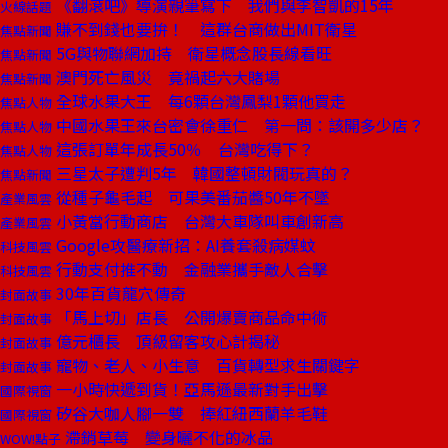
《翻滾吧》導演親筆寫下 我們與李智凱的15年
火線話題
賺不到錢也要拚！ 這群台商做出MIT衛星
焦點新聞
5G與物聯網加持 衛星概念股長線看旺
焦點新聞
澳門死亡風災 竟禍起六大賭場
焦點新聞
全球水果大王 每6顆台灣鳳梨1顆他買走
焦點人物
中國水果王來台密會徐重仁 第一問：該開多少店？
焦點人物
這張訂單年成長50％ 台灣吃得下？
焦點人物
三星太子遭判5年 韓國整頓財閥玩真的？
焦點新聞
從種子龜毛起 可果美番茄醬50年不墜
產業風雲
小黃當行動商店 台灣大車隊叫車創新高
產業風雲
Google攻醫療新招：AI養套殺病媒蚊
科技風雲
行動支付推不動 金融業攜手敵人合擊
科技風雲
30年百貨龍穴傳奇
封面故事
「馬上切」店長 公開爆賣商品命中術
封面故事
億元櫃長 頂級留客攻心計揭秘
封面故事
寵物、老人、小生意 百貨轉型求生關鍵字
封面故事
一小時快遞到貨！亞馬遜最新對手出擊
國際視窗
矽谷大咖人腳一雙 捧紅紐西蘭羊毛鞋
國際視窗
滯銷草莓 變身曬不化的冰品
WOW!點子