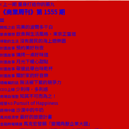
上一期
量身打造你的藥丸
《商業周刊》第 1555 期
完美的波爾多干白
開瓶之前
飲食與生活風格，東京正當道
旅食隨想
沒有居民的海上遊樂園
移動的生活
預約美好秋夜
封面故事
燒烤一桌好味道
封面故事
月光下暖心甜點
封面故事
敬彼此舉台味乾杯
封面故事
關於家的好音樂
封面故事
無法被下載的競爭力
總編輯的話
少則得，多則惑
CEO上線
知其不可而為之！
商場自慢塾
Pursuit of Happiness
經營4.0
沙漠中的牛奶
透視中國
最好的旅遊計畫
風尚經濟學
馬克宏發願「變獨角獸企業大國」
金融時報精選