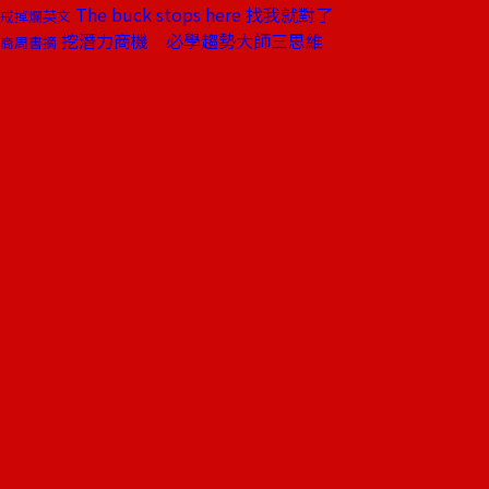
The buck stops here 找我就對了
戒掉爛英文
挖潛力商機 必學趨勢大師三思維
商周書摘