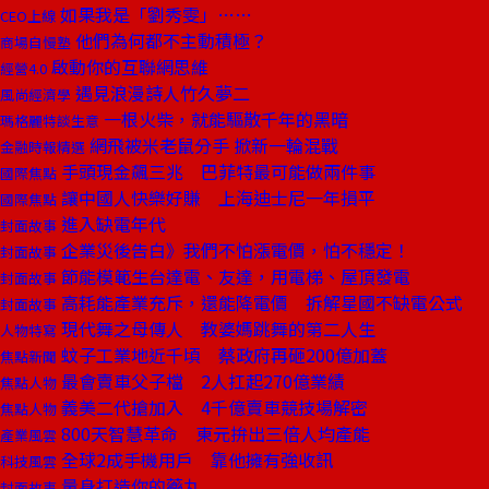
如果我是「劉秀雯」……
CEO上線
他們為何都不主動積極？
商場自慢塾
啟動你的互聯網思維
經營4.0
遇見浪漫詩人竹久夢二
風尚經濟學
一根火柴，就能驅散千年的黑暗
瑪格麗特談生意
網飛被米老鼠分手 掀新一輪混戰
金融時報精選
手頭現金飆三兆 巴菲特最可能做兩件事
國際焦點
讓中國人快樂好賺 上海迪士尼一年損平
國際焦點
進入缺電年代
封面故事
企業災後告白》我們不怕漲電價，怕不穩定！
封面故事
節能模範生台達電、友達，用電梯、屋頂發電
封面故事
高耗能產業充斥，還能降電價 拆解星國不缺電公式
封面故事
現代舞之母傳人 教婆媽跳舞的第二人生
人物特寫
蚊子工業地近千頃 蔡政府再砸200億加蓋
焦點新聞
最會賣車父子檔 2人扛起270億業績
焦點人物
義美二代搶加入 4千億賣車競技場解密
焦點人物
800天智慧革命 東元拚出三倍人均產能
產業風雲
全球2成手機用戶 靠他擁有強收訊
科技風雲
量身打造你的藥丸
封面故事