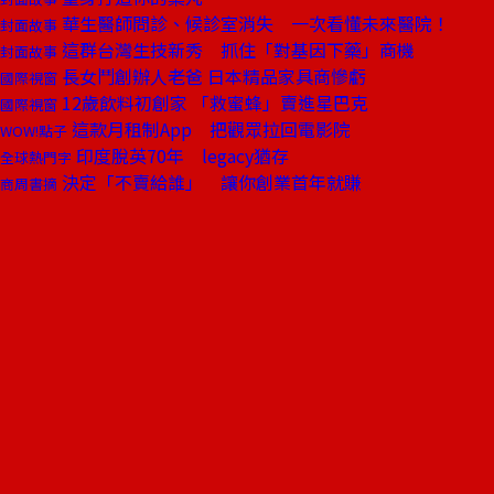
華生醫師問診、候診室消失 一次看懂未來醫院！
封面故事
這群台灣生技新秀 抓住「對基因下藥」商機
封面故事
長女鬥創辦人老爸 日本精品家具商慘虧
國際視窗
12歲飲料初創家 「救蜜蜂」賣進星巴克
國際視窗
這款月租制App 把觀眾拉回電影院
WOW!點子
印度脫英70年 legacy猶存
全球熱門字
決定「不賣給誰」 讓你創業首年就賺
商周書摘