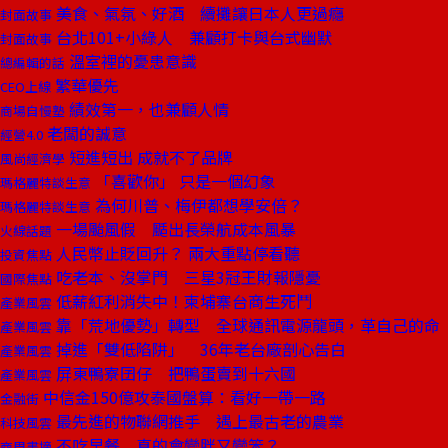
美食、氣氛、好酒 續攤讓日本人更過癮
封面故事
台北101+小綠人 兼顧打卡與台式幽默
封面故事
溫室裡的憂患意識
總編輯的話
繁華優先
CEO上線
績效第一，也兼顧人情
商場自慢塾
老闆的誠意
經營4.0
短進短出 成就不了品牌
風尚經濟學
「喜歡你」 只是一個幻象
瑪格麗特談生意
為何川普、梅伊都想學安倍？
瑪格麗特談生意
一場颱風假 颳出長榮航成本風暴
火線話題
人民幣止貶回升？ 兩大重點停看聽
投資焦點
吃老本、沒掌門 三星3冠王財報隱憂
國際焦點
低薪紅利消失中！柬埔寨台商生死鬥
產業風雲
靠「荒地優勢」轉型 全球通訊電源龍頭，革自己的命
產業風雲
掉進「雙低陷阱」 36年老台廠剖心告白
產業風雲
屏東鴨寮囝仔 把鴨蛋賣到十六國
產業風雲
中信金150億攻泰國盤算：看好一帶一路
金融街
最先進的物聯網推手 遇上最古老的農業
科技風雲
不吃早餐 真的會變胖又變笨？
商周書摘