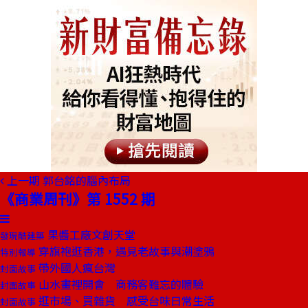
上一期
郭台銘的腦內布局
《商業周刊》第 1552 期
果醬工廠文創天堂
發現酷建築
穿旗袍逛香港，遇見老故事與潮塗鴉
特別報導
帶外國人瘋台灣
封面故事
山水畫裡開會 商務客難忘的體驗
封面故事
逛市場、買雜貨 感受台味日常生活
封面故事