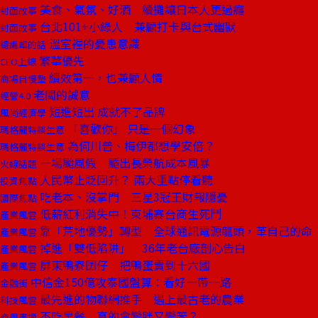
美食、氣氛、好酒 續攤讓日本人更過癮
封面故事
台北101+小綠人 兼顧打卡與台式幽默
封面故事
溫室裡的憂患意識
總編輯的話
繁華優先
CEO上線
績效第一，也兼顧人情
商場自慢塾
老闆的誠意
經營4.0
短進短出 成就不了品牌
風尚經濟學
「喜歡你」 只是一個幻象
瑪格麗特談生意
為何川普、梅伊都想學安倍？
瑪格麗特談生意
一場颱風假 颳出長榮航成本風暴
火線話題
人民幣止貶回升？ 兩大重點停看聽
投資焦點
吃老本、沒掌門 三星3冠王財報隱憂
國際焦點
低薪紅利消失中！柬埔寨台商生死鬥
產業風雲
靠「荒地優勢」轉型 全球通訊電源龍頭，革自己的命
產業風雲
掉進「雙低陷阱」 36年老台廠剖心告白
產業風雲
屏東鴨寮囝仔 把鴨蛋賣到十六國
產業風雲
中信金150億攻泰國盤算：看好一帶一路
金融街
最先進的物聯網推手 遇上最古老的農業
科技風雲
不吃早餐 真的會變胖又變笨？
商周書摘