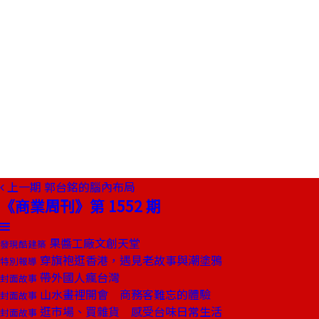
上一期
郭台銘的腦內布局
《商業周刊》第 1552 期
果醬工廠文創天堂
發現酷建築
穿旗袍逛香港，遇見老故事與潮塗鴉
特別報導
帶外國人瘋台灣
封面故事
山水畫裡開會 商務客難忘的體驗
封面故事
逛市場、買雜貨 感受台味日常生活
封面故事