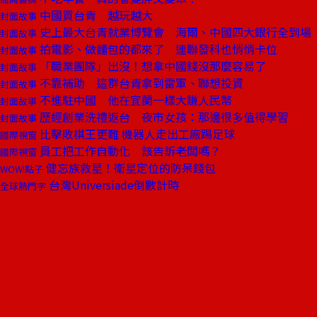
中國買台青 越玩越大
封面故事
史上最大台青就業博覽會 海爾、中國四大銀行全到場
封面故事
拍電影、做麵包的都來了 連聯發科也悄悄卡位
封面故事
「職業團隊」出沒！想拿中國錢沒那麼容易了
封面故事
不靠補助 這群台青拿到雷軍、聯想投資
封面故事
不進駐中國 他在宜蘭一樣大賺人民幣
封面故事
歷經創業洗禮返台 夜市女孩：那邊很多值得學習
封面故事
比擊敗棋王更難 機器人走出工廠踢足球
國際視窗
員工把工作自動化 該告訴老闆嗎？
國際視窗
健忘族救星！衛星定位的防呆錢包
WOW!點子
台灣Universiade倒數計時
全球熱門字