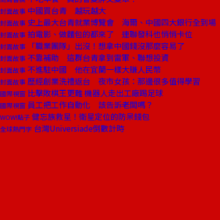
中國買台青 越玩越大
封面故事
史上最大台青就業博覽會 海爾、中國四大銀行全到場
封面故事
拍電影、做麵包的都來了 連聯發科也悄悄卡位
封面故事
「職業團隊」出沒！想拿中國錢沒那麼容易了
封面故事
不靠補助 這群台青拿到雷軍、聯想投資
封面故事
不進駐中國 他在宜蘭一樣大賺人民幣
封面故事
歷經創業洗禮返台 夜市女孩：那邊很多值得學習
封面故事
比擊敗棋王更難 機器人走出工廠踢足球
國際視窗
員工把工作自動化 該告訴老闆嗎？
國際視窗
健忘族救星！衛星定位的防呆錢包
WOW!點子
台灣Universiade倒數計時
全球熱門字