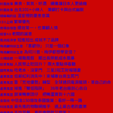
美食、氣氛、好酒 續攤讓日本人更過癮
封面故事
台北101+小綠人 兼顧打卡與台式幽默
封面故事
溫室裡的憂患意識
總編輯的話
繁華優先
CEO上線
績效第一，也兼顧人情
商場自慢塾
老闆的誠意
經營4.0
短進短出 成就不了品牌
風尚經濟學
「喜歡你」 只是一個幻象
瑪格麗特談生意
為何川普、梅伊都想學安倍？
瑪格麗特談生意
一場颱風假 颳出長榮航成本風暴
火線話題
人民幣止貶回升？ 兩大重點停看聽
投資焦點
吃老本、沒掌門 三星3冠王財報隱憂
國際焦點
低薪紅利消失中！柬埔寨台商生死鬥
產業風雲
靠「荒地優勢」轉型 全球通訊電源龍頭，革自己的命
產業風雲
掉進「雙低陷阱」 36年老台廠剖心告白
產業風雲
屏東鴨寮囝仔 把鴨蛋賣到十六國
產業風雲
中信金150億攻泰國盤算：看好一帶一路
金融街
最先進的物聯網推手 遇上最古老的農業
科技風雲
不吃早餐 真的會變胖又變笨？
商周書摘