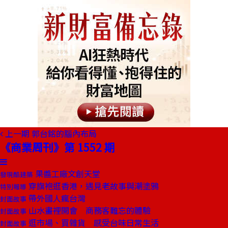
上一期
郭台銘的腦內布局
《商業周刊》第 1552 期
果醬工廠文創天堂
發現酷建築
穿旗袍逛香港，遇見老故事與潮塗鴉
特別報導
帶外國人瘋台灣
封面故事
山水畫裡開會 商務客難忘的體驗
封面故事
逛市場、買雜貨 感受台味日常生活
封面故事