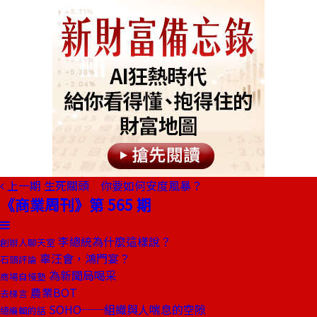
上一期
生死關頭 你要如何安度風暴？
《商業周刊》第 565 期
李總統為什麼這樣說？
創辦人聊天室
辜汪會，鴻門宴？
石頭評論
為新聞局喝采
商場自慢塾
農業BOT
去梯言
SOHO──組織與人喘息的空隙
總編輯的話