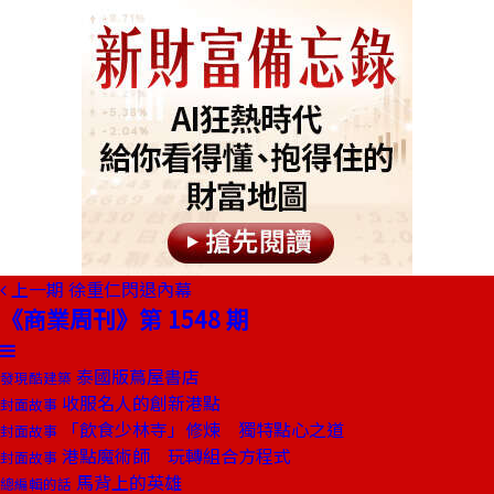
上一期
徐重仁閃退內幕
《商業周刊》第 1548 期
泰國版蔦屋書店
發現酷建築
收服名人的創新港點
封面故事
「飲食少林寺」修煉 獨特點心之道
封面故事
港點魔術師 玩轉組合方程式
封面故事
馬背上的英雄
總編輯的話