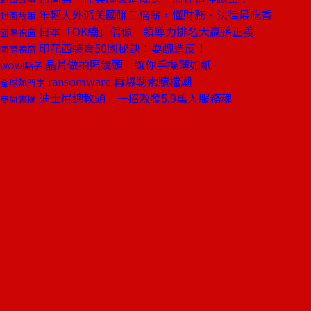
年輕人外派美國賺三倍薪，懂財務、法律最吃香
封面故事
日本「OK繃」偶像 領導力排名大贏孫正義
國際視窗
印花西裝賣50國秘訣：耍醜造反！
國際視窗
晶片做拍照鏡頭 讓你手機薄如紙
WOW!點子
ransomware 再爆勒索贖檔潮
全球熱門字
迪士尼總教頭 一招激發5.9萬人服務魂
商周書摘