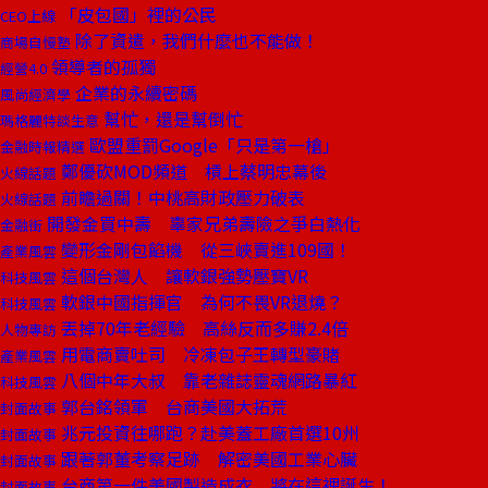
「皮包國」裡的公民
CEO上線
除了資遣，我們什麼也不能做！
商場自慢塾
領導者的孤獨
經營4.0
企業的永續密碼
風尚經濟學
幫忙，還是幫倒忙
瑪格麗特談生意
歐盟重罰Google「只是第一槍」
金融時報精選
鄭優砍MOD頻道 槓上蔡明忠幕後
火線話題
前瞻過關！中桃高財政壓力破表
火線話題
開發金買中壽 辜家兄弟壽險之爭白熱化
金融街
變形金剛包餡機 從三峽賣進109國！
產業風雲
這個台灣人 讓軟銀強勢壓寶VR
科技風雲
軟銀中國指揮官 為何不畏VR退燒？
科技風雲
丟掉70年老經驗 高絲反而多賺2.4倍
人物專訪
用電商賣吐司 冷凍包子王轉型豪賭
產業風雲
八個中年大叔 靠老雜誌靈魂網路暴紅
科技風雲
郭台銘領軍 台商美國大拓荒
封面故事
兆元投資往哪跑？赴美蓋工廠首選10州
封面故事
跟著郭董考察足跡 解密美國工業心臟
封面故事
台商第一件美國製造成衣 將在這裡誕生！
封面故事