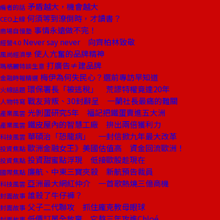
矛盾越大，機會越大
編者的話
何須等到潦倒時，才讀書？
CEO上線
事情永遠做不完！
商場自慢塾
Never say never 向齊柏林致敬
經營4.0
使人亢奮的品牌精神
風尚經濟學
打廣告≠建品牌
瑪格麗特談生意
梅伊為何失民心？選前專訪早知道
金融時報精選
環保署長「被逃稅」 荒謬特權竟達20年
火線話題
戰友背叛、30封辭呈 一蘭社長最痛的難關
人物特寫
光剝蛋研究5年 福記把鐵蛋賣進五大洲
產業風雲
鐵皮屋內的智慧工廠 拚出兩倍獲利力
產業風雲
華碩治「恐龍病」 一封信掀九年最大改革
科技風雲
歐洲金融女王》美國估值高 資金回流歐洲！
投資焦點
投資甜蜜點浮現 低接歐股趁現在
投資焦點
廉航、中東三寶夾殺 新航預告裁員
國際焦點
亞洲最大網紅仲介 一首歌熱燒三億商機
科技風雲
誰殺了牛仔褲？
封面故事
父子二代聯攻 抓住龐克教母眼球
封面故事
低價訂單全放棄 它熬三年攻進Chloé
封面故事