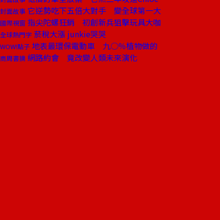
它逆勢吃下五倍大對手 變全球第一大
封面故事
指尖陀螺狂銷 初創新兵狙擊玩具大咖
國際視窗
菸稅大漲 junkie哭哭
全球熱門字
地表最環保電動車 九○％植物做的
WOW!點子
網路約會 竟改變人類未來演化
商周書摘