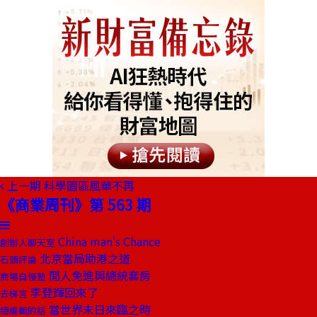
上一期
科學園區風華不再
《商業周刊》第 563 期
China man's Chance
創辦人聊天室
北京當局助港之道
石頭評論
閒人免進與總統套房
商場自慢塾
李登輝回來了
去梯言
當世界末日來臨之時
總編輯的話