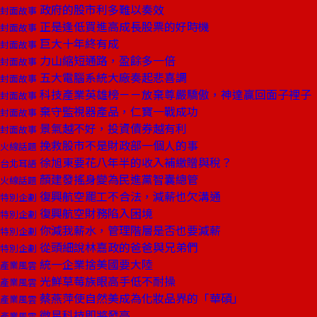
政府的股市利多難以奏效
封面故事
正是逢低買進高成長股票的好時機
封面故事
巨大十年終有成
封面故事
力山縮短通路，盈餘多一倍
封面故事
五大電腦系統大廠奏起悲喜調
封面故事
科技產業英雄榜－－放棄尊嚴驕傲，神達贏回面子裡子
封面故事
棄守監視器產品，仁寶一戰成功
封面故事
景氣越不好，投資債券越有利
封面故事
挽救股市不是財政部一個人的事
火線話題
徐旭東要花八年半的收入補繳贈與稅？
台北耳語
顏建發搖身變為民進黨智囊總管
火線話題
復興航空罷工不合法，減薪也欠溝通
特別企劃
復興航空財務陷入困境
特別企劃
你減我薪水，管理階層是否也要減薪
特別企劃
從頭細說林嘉政的爸爸與兄弟們
特別企劃
統一企業捨美國要大陸
產業風雲
光鮮草莓族眼高手低不耐操
產業風雲
蔡燕萍使自然美成為化妝品界的「華碩」
產業風雲
微星科技即將發亮
產業風雲