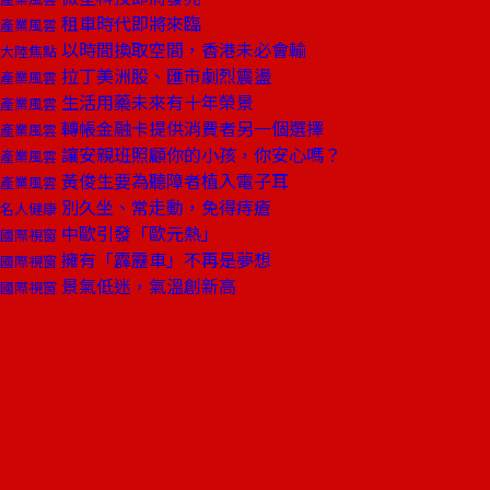
租車時代即將來臨
產業風雲
以時間換取空間，香港未必會輸
大陸焦點
拉丁美洲股、匯市劇烈震盪
產業風雲
生活用藥未來有十年榮景
產業風雲
轉帳金融卡提供消費者另一個選擇
產業風雲
讓安親班照顧你的小孩，你安心嗎？
產業風雲
黃俊生要為聽障者植入電子耳
產業風雲
別久坐、常走動，免得痔瘡
名人健康
中歐引發「歐元熱」
國際視窗
擁有「霹靂車」不再是夢想
國際視窗
景氣低迷，氣溫創新高
國際視窗