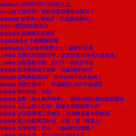
從BENZ到TIIDA的人生
總編輯的話
以後的你，會是綠蘆筍還是白蘆筍？
CEO上線
如果有人要偷書，我還要謝謝他！
商場自慢塾
懂花錢的競爭力
經營4.0
孤獨時完成風格
風尚經濟學
不要開錯戰場
瑪格麗特談生意
矽谷最有權勢女人：要嫁好宅男
金融時報精選
華爾街熱錢總司令：全球還有50兆美元要進場！
人物專訪
台股萬點有撐 挑ETF、高股息卡位
人物專訪
亞洲烘焙機王新麥 連贏9年的秘密
產業風雲
越南暴動滿3年 為何台商不逃反加碼？
特別企劃
法國化奏效！ 精品龍頭LVMH市值稱王
國際焦點
明日矽谷 深圳
封面故事
直擊「無人機界蘋果」 揭深圳從抄襲到創新關鍵
封面故事
上萬山寨小工廠 翻身全球新創軍火庫
封面故事
全球房價第二高城市 掀海歸派最大創業潮
封面故事
最火的創業派對城 在這，是「錢追人」
封面故事
台灣拚第二矽谷 只要政府別擋路！
封面故事
送貨小弟 變身快炒店酒促大王
人物特寫