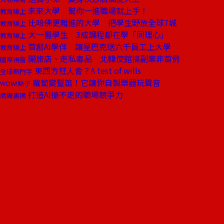
未來大學 幫你一進職場就上手！
教育線上
比哈佛更難進的大學 把學生野放全球7城
教育線上
大一醫學生 3成課程都在學「同理心」
教育線上
首創AI學伴 讓星巴克送六千員工上大學
教育線上
開旅店、走私毒品 北韓使館搞副業非首例
國際視窗
東西方狂人會？A test of wills
全球熱門字
蘿蔔變豎笛！它讓你自製樂器玩聲音
WOW!點子
打造AI搶不走的職場競爭力
商周書摘