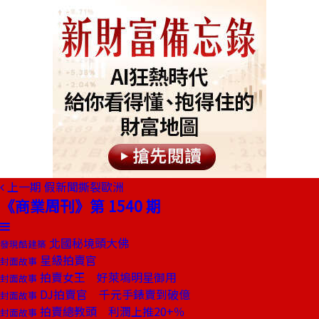
上一期
假新聞撕裂歐洲
《商業周刊》第 1540 期
北國秘境頭大佛
發現酷建築
星級拍賣官
封面故事
拍賣女王 好萊塢明星御用
封面故事
DJ拍賣官 千元手錶賣到破億
封面故事
拍賣總教頭 利潤上推20+％
封面故事