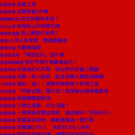
品蜜之道
封面故事
品嘗蜂蜜5步驟
封面故事
謊言的腳有多長？
總編輯的話
從南投山村到維也納
CEO上線
用人應取外表嗎？
商場自慢塾
用人新考題：價值觀審查
經營4.0
大數據捕魚
透視中國
「得獎紅利」這件事
風尚經濟學
習近平棒打南韓傷自己？
金融時報精選
彭淮南紅利不再 新台幣升貶看三關鍵
投資焦點
他靠一枚小貼紙 創全球最大美妝評論網
科技風雲
減料、減人、減餐日神廚連十年摘三星
人物特寫
「特斯拉幫」圖什麼？竟落腳台灣做電動車
科技風雲
假新聞撕裂歐洲
封面故事
川普生產鏈 分化法國！
封面故事
一張與梅克爾自拍照 讓他被叫「恐怖分子」
封面故事
追蹤謠言的她 被臉書邀請一起打假
封面故事
別再讓0.5%人 決定99.5%人未來
封面故事
歡迎民眾唱反調 讓西班牙找回信任
封面故事