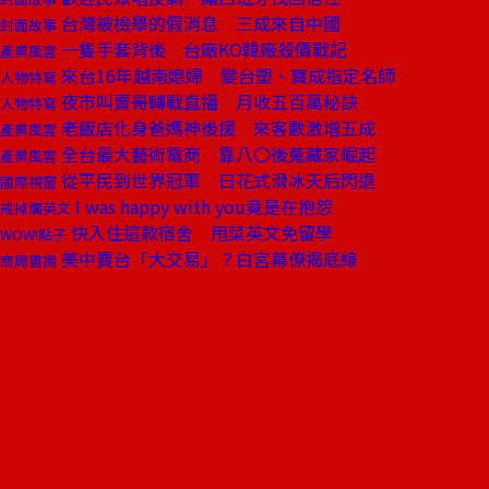
台灣被檢舉的假消息 三成來自中國
封面故事
一隻手套背後 台廠KO韓廠殺價戰記
產業風雲
來台16年越南媳婦 變台塑、寶成指定名師
人物特寫
夜市叫賣哥轉戰直播 月收五百萬秘訣
人物特寫
老飯店化身爸媽神後援 來客數激增五成
產業風雲
全台最大藝術電商 靠八〇後蒐藏家崛起
產業風雲
從平民到世界冠軍 日花式滑冰天后閃退
國際視窗
I was happy with you竟是在抱怨
戒掉爛英文
快入住這款宿舍 甩菜英文免留學
WOW!點子
美中賣台「大交易」？白宮幕僚揭底線
商周書摘