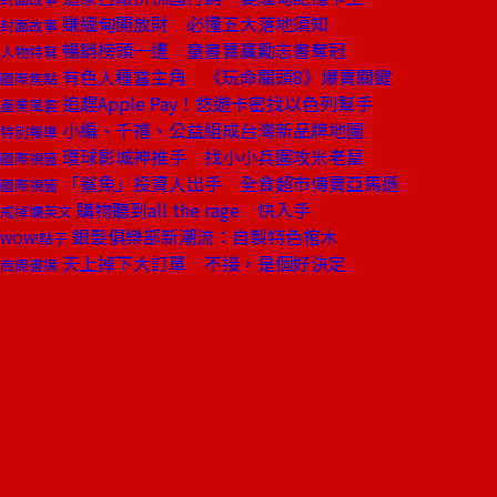
賺緬甸開放財 必懂五大落地須知
封面故事
暢銷榜頭一遭 童書賣贏勵志書奪冠
人物特寫
有色人種當主角 《玩命關頭8》爆賣關鍵
國際焦點
追趕Apple Pay！悠遊卡密找以色列幫手
產業風雲
小編、千禧、公益組成台灣新品牌地圖
特別報導
環球影城神推手 找小小兵圍攻米老鼠
國際視窗
「鯊魚」投資人出手 全食超市傳賣亞馬遜
國際視窗
購物聽到all the rage 快入手
戒掉爛英文
銀髮俱樂部新潮流：自製特色棺木
WOW!點子
天上掉下大訂單 不接，是個好決定
商周書摘