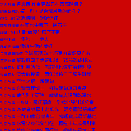
達文西 作畫竟然只在意高顏值？
封面故事
這一刻，是台灣最新的面孔？
總編輯的話
對賭聰明，對賭信任
CEO上線
在死水中丟下一顆石子
商場自慢塾
山川壯麗沒什麼了不起
經營4.0
一隻狗、一個人
透視中國
滲透生活的美好
風尚經濟學
全球反糖 瑞士巧克力賣健康自救
金融時報精選
蔡政府四千億蓋軌道 75％恐成錢坑
焦點新聞
低利率時代 巴菲特也瘋狂的特別股
投資焦點
清大做投資 兩年賺逾三千萬生財術
投資焦點
亞洲之眼 新緬甸
封面故事
台灣管理博士 打造緬甸無印良品
封面故事
他告別工研院 讓緬甸人喝到乾淨水
封面故事
H＆M、羅氏藥廠 全找他設計辦公室
封面故事
29歲音樂碩士赴仰光 翻身國際級講師
封面故事
一群30歲台灣青年 撐起寶成最新基地
封面故事
水電少東代父出征 再造十年成長引擎
封面故事
這家台廠拚佛國行銷 變緬甸記憶卡王
封面故事