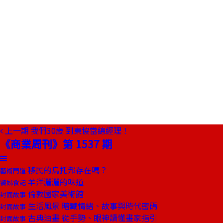
上一期
我們30歲 到東協當總經理！
《商業周刊》第 1537 期
移民的烏托邦存在嗎？
藝術門道
羊洋灑灑的味道
饕姊食記
倫敦國家美術館
封面故事
生活風景 暗藏情緒、故事與時代密碼
封面故事
古典油畫 從手勢、眼神讀懂畫家指引
封面故事