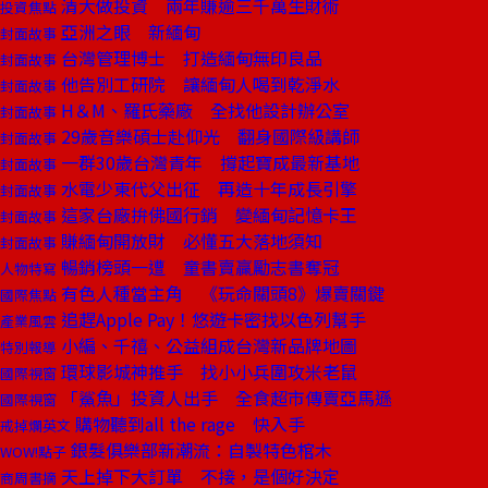
清大做投資 兩年賺逾三千萬生財術
投資焦點
亞洲之眼 新緬甸
封面故事
台灣管理博士 打造緬甸無印良品
封面故事
他告別工研院 讓緬甸人喝到乾淨水
封面故事
H＆M、羅氏藥廠 全找他設計辦公室
封面故事
29歲音樂碩士赴仰光 翻身國際級講師
封面故事
一群30歲台灣青年 撐起寶成最新基地
封面故事
水電少東代父出征 再造十年成長引擎
封面故事
這家台廠拚佛國行銷 變緬甸記憶卡王
封面故事
賺緬甸開放財 必懂五大落地須知
封面故事
暢銷榜頭一遭 童書賣贏勵志書奪冠
人物特寫
有色人種當主角 《玩命關頭8》爆賣關鍵
國際焦點
追趕Apple Pay！悠遊卡密找以色列幫手
產業風雲
小編、千禧、公益組成台灣新品牌地圖
特別報導
環球影城神推手 找小小兵圍攻米老鼠
國際視窗
「鯊魚」投資人出手 全食超市傳賣亞馬遜
國際視窗
購物聽到all the rage 快入手
戒掉爛英文
銀髮俱樂部新潮流：自製特色棺木
WOW!點子
天上掉下大訂單 不接，是個好決定
商周書摘