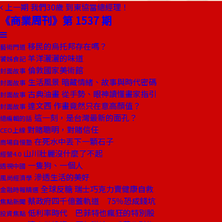
上一期
我們30歲 到東協當總經理！
《商業周刊》第 1537 期
移民的烏托邦存在嗎？
藝術門道
羊洋灑灑的味道
饕姊食記
倫敦國家美術館
封面故事
生活風景 暗藏情緒、故事與時代密碼
封面故事
古典油畫 從手勢、眼神讀懂畫家指引
封面故事
達文西 作畫竟然只在意高顏值？
封面故事
這一刻，是台灣最新的面孔？
總編輯的話
對賭聰明，對賭信任
CEO上線
在死水中丟下一顆石子
商場自慢塾
山川壯麗沒什麼了不起
經營4.0
一隻狗、一個人
透視中國
滲透生活的美好
風尚經濟學
全球反糖 瑞士巧克力賣健康自救
金融時報精選
蔡政府四千億蓋軌道 75％恐成錢坑
焦點新聞
低利率時代 巴菲特也瘋狂的特別股
投資焦點