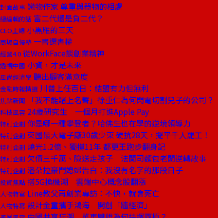
戀物作家 尊重與器物的相處
封面故事
富二代還是負二代？
總編輯的話
小黑雁的三天
CEO上線
一書選書權
商場自慢塾
從WorkFace談創業精神
經營4.0
小資，才是未來
透視中國
聽出顧客滿意度
風尚經濟學
川普上任百日：結盟有力但無利
金融時報精選
「我不能賭上名聲」徐重仁為何閃電切割兒子的公司？
焦點新聞
24歲研究生 一個月打進Apple Pay
科技風雲
你是哪一種攀登者？哈佛生也在學的逆境領導力
特別企劃
柬國最大電子廠30歲少東 硬抗28天，擺平千人罷工！
特別企劃
燒光1.2億、獨撐11年 都更王跑步翻身記
特別企劃
欠債三千萬、險送走孩子 法蘭司麵包老闆逆轉故事
特別企劃
潘朵拉豪門媳婦告白：我沒有名字的那段日子
特別企劃
搭5G換機潮 雲端中心概念股翻漲
投資焦點
Line教父再創業專訪：不快，就會死亡
人物特寫
設計金童攜手鴻海 開創「牆經濟」
人物特寫
中國共享狂潮 單車雙雄為何抉擇兩極？
產業風雲