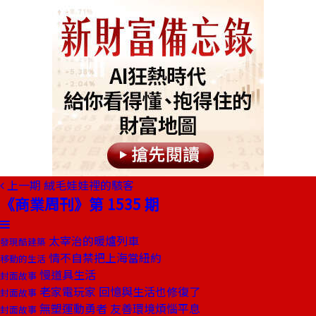
上一期
絨毛娃娃裡的駭客
《商業周刊》第 1535 期
太宰治的暖爐列車
發現酷建築
情不自禁把上海當紐約
移動的生活
慢道具生活
封面故事
老家電玩家 回憶與生活也修復了
封面故事
無塑運動勇者 友善環境煩惱平息
封面故事