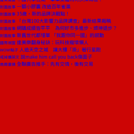
一顆小膠囊 改造百年雀巢
封面故事
35歲，新的品牌決戰點！
封面故事
「台灣100大影響力品牌調查」最新結果揭曉
封面故事
網購成績皆平平 為何好市多進步、燦坤退步？
封面故事
新舊世代都埋單 「我跟你同一國」的感動
封面故事
達美樂翻身秘訣：玩科技寵壞懶人
國際視窗
人造天空之城 讓大樓「掛」著行星跑
WOW!點子
說make him call you back傷面子
戒掉爛英文
全聯廣告推手：先有交情，後有交易
商周書摘