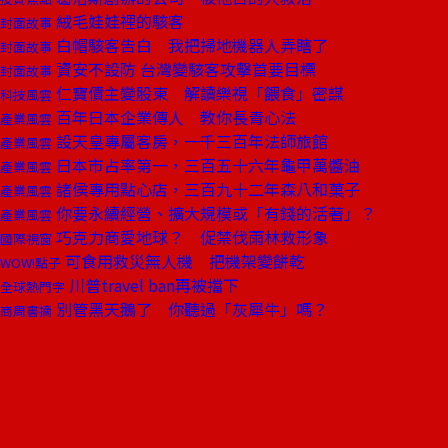
絨毛娃娃裡的駭客
封面故事
白帽駭客告白 我把掃地機器人弄瞎了
封面故事
資安不設防 台灣變駭客攻擊首要目標
封面故事
仁寶債主變股東 解讀樂視「餵食」密謀
科技風雲
百年日本企業傳人 教你長青心法
產業風雲
設天皇專屬客房，一千三百年法師旅館
產業風雲
日本市占率第一，三百五十六年龜甲萬醬油
產業風雲
諸侯專用點心店，三百九十二年森八和菓子
產業風雲
你要永續經營、擴大規模或「有錢的活著」？
產業風雲
巧克力商愛地球？ 促禁伐雨林救形象
國際視窗
可食用救災無人機 把機架變餅乾
WOW!點子
川普travel ban再被擋下
全球熱門字
別管黑天鵝了 你聽過「灰犀牛」嗎？
商周書摘