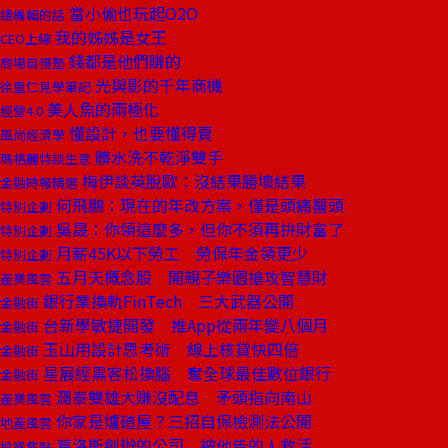
當小偷也玩起O2O
總編輯的話
我的姊姊是女王
CEO上線
錢都是他們賺的
商場自慢塾
光與影的千年商機
徐重仁見學筆記
美人魚的兩極化
經營4.0
懂設計，也要懂得賣
風尚經濟學
髒水洗不乾淨雙手
瑪格麗特談生意
梅伊談英脫歐：沒結果勝壞結果
金融時報精選
何飛鵬：現在的年改方案，僅是頭痛醫頭
特別企劃
吳晟：你領這麼多，但你不須再拚財富了
特別企劃
月薪45K以下勞工 勞保年金領更少
特別企劃
五月天概念股 開親子樂園搶攻智慧財
產業風雲
銀行業換軌FinTech 三大武器公開
金融街
台新學敏捷開發 推App從兩年變八個月
金融街
玉山用設計思考術 線上核貸快四倍
金融街
星展經黑客松換腦 奪全球最佳數位銀行
金融街
潤泰雙雄大賺沒配息 矛頭指向南山
產業風雲
你家是爐碴屋？三招自保檢測法公開
地產風雲
葛洛斯創辦的公司 被他告的人救活
投資焦點