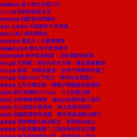
當小偷也玩起O2O
總編輯的話
我的姊姊是女王
CEO上線
錢都是他們賺的
商場自慢塾
光與影的千年商機
徐重仁見學筆記
美人魚的兩極化
經營4.0
懂設計，也要懂得賣
風尚經濟學
髒水洗不乾淨雙手
瑪格麗特談生意
梅伊談英脫歐：沒結果勝壞結果
金融時報精選
何飛鵬：現在的年改方案，僅是頭痛醫頭
特別企劃
吳晟：你領這麼多，但你不須再拚財富了
特別企劃
月薪45K以下勞工 勞保年金領更少
特別企劃
五月天概念股 開親子樂園搶攻智慧財
產業風雲
銀行業換軌FinTech 三大武器公開
金融街
台新學敏捷開發 推App從兩年變八個月
金融街
玉山用設計思考術 線上核貸快四倍
金融街
星展經黑客松換腦 奪全球最佳數位銀行
金融街
潤泰雙雄大賺沒配息 矛頭指向南山
產業風雲
你家是爐碴屋？三招自保檢測法公開
地產風雲
葛洛斯創辦的公司 被他告的人救活
投資焦點