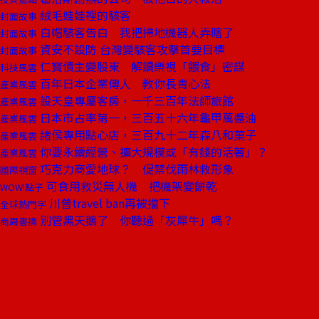
絨毛娃娃裡的駭客
封面故事
白帽駭客告白 我把掃地機器人弄瞎了
封面故事
資安不設防 台灣變駭客攻擊首要目標
封面故事
仁寶債主變股東 解讀樂視「餵食」密謀
科技風雲
百年日本企業傳人 教你長青心法
產業風雲
設天皇專屬客房，一千三百年法師旅館
產業風雲
日本市占率第一，三百五十六年龜甲萬醬油
產業風雲
諸侯專用點心店，三百九十二年森八和菓子
產業風雲
你要永續經營、擴大規模或「有錢的活著」？
產業風雲
巧克力商愛地球？ 促禁伐雨林救形象
國際視窗
可食用救災無人機 把機架變餅乾
WOW!點子
川普travel ban再被擋下
全球熱門字
別管黑天鵝了 你聽過「灰犀牛」嗎？
商周書摘