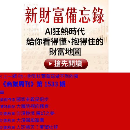
上一期
他，辦到比爾蓋茲做不到的事
《商業周刊》第 1533 期
國家主義是退步
藝術門道
大雜院裡的麵食
饕姊食記
沙漠極境 魔幻之夢
封面故事
大漠飆風獵鷹
封面故事
人定勝天？奢華杜拜
封面故事