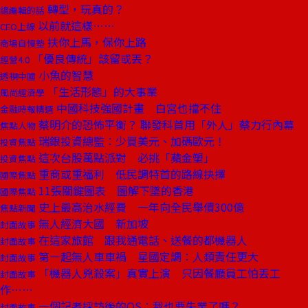
轉型，玩真的？
總編輯的話
以前就這樣……
CEO上線
扶你上馬，保你上路
商場自慢塾
「優良傳統」該留或丟？
經營4.0
小魚的智慧
透視中國
「生活形態」的大事業
風尚經濟學
中國科技強國計畫 白宮也擋不住
金融時報精選
蔡明介的恐怖平衡？ 聯發科首用「外人」蔡力行內幕
焦點人物
瑞銀投資總監：少買美元、加碼歐元！
投資焦點
這次台股萬點派對 必挑「蘋金塑」
投資焦點
重商或重福利 低民調特首的路線抉擇
國際焦點
11張關鍵圖表 圖解下墜的香港
國際焦點
史上最高治水經費 一年向全民舉債300億
焦點新聞
無人經濟大國 新加坡
封面故事
在這家旅館 跟我通電話、送餐的都機器人
封面故事
第一起無人車車禍 星國定調：人類責任更大
封面故事
「機器人兇殺案」真實上演 只因餐廳員工怕丟工
封面故事
作……
一個記者採訪後的OS：我也要失業了嗎？
封面故事