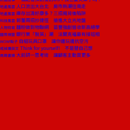
人口流出大台北 房市熱潮往南走
地產風雲
庫存出清好康多？三招揭背後陷阱
地產風雲
郭董兩招抄捷徑 搶進大立光地盤
科技風雲
麵粉做到物聯網 苗豐強創營收新高絕學
人物特寫
銀行業「脫英」潮 法蘭克福最有接班相
國際視窗
自組玩具口罩 讓你邊玩邊抗空污
WOW!點子
Think for yourself! 不是替自己想
戒掉爛英文
大前研一思考術 讓顧客主動買更多
商周書摘