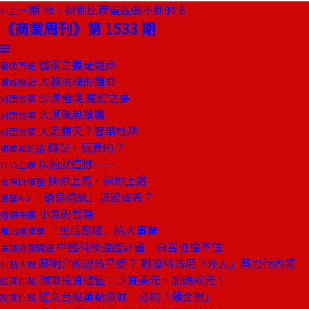
上一期
他，辦到比爾蓋茲做不到的事
《商業周刊》第 1533 期
國家主義是退步
藝術門道
大雜院裡的麵食
饕姊食記
沙漠極境 魔幻之夢
封面故事
大漠飆風獵鷹
封面故事
人定勝天？奢華杜拜
封面故事
轉型，玩真的？
總編輯的話
以前就這樣……
CEO上線
扶你上馬，保你上路
商場自慢塾
「優良傳統」該留或丟？
經營4.0
小魚的智慧
透視中國
「生活形態」的大事業
風尚經濟學
中國科技強國計畫 白宮也擋不住
金融時報精選
蔡明介的恐怖平衡？ 聯發科首用「外人」蔡力行內幕
焦點人物
瑞銀投資總監：少買美元、加碼歐元！
投資焦點
這次台股萬點派對 必挑「蘋金塑」
投資焦點