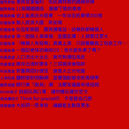
重商或重福利 低民調特首的路線抉擇
國際焦點
11張關鍵圖表 圖解下墜的香港
國際焦點
史上最高治水經費 一年向全民舉債300億
焦點新聞
無人經濟大國 新加坡
封面故事
在這家旅館 跟我通電話、送餐的都機器人
封面故事
第一起無人車車禍 星國定調：人類責任更大
封面故事
「機器人兇殺案」真實上演 只因餐廳員工怕丟工作…
封面故事
一個記者採訪後的OS：我也要失業了嗎？
封面故事
人口流出大台北 房市熱潮往南走
地產風雲
庫存出清好康多？三招揭背後陷阱
地產風雲
郭董兩招抄捷徑 搶進大立光地盤
科技風雲
麵粉做到物聯網 苗豐強創營收新高絕學
人物特寫
銀行業「脫英」潮 法蘭克福最有接班相
國際視窗
自組玩具口罩 讓你邊玩邊抗空污
WOW!點子
Think for yourself! 不是替自己想
戒掉爛英文
大前研一思考術 讓顧客主動買更多
商周書摘