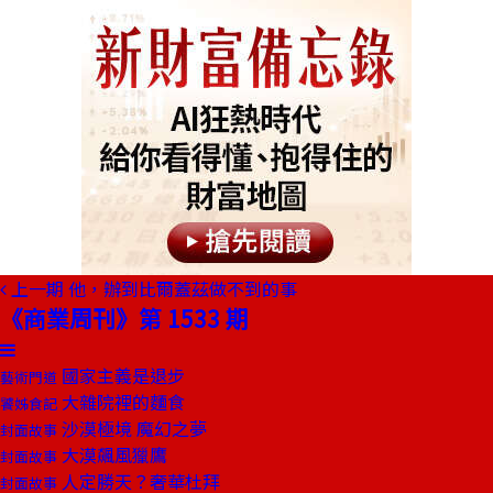
上一期
他，辦到比爾蓋茲做不到的事
《商業周刊》第 1533 期
國家主義是退步
藝術門道
大雜院裡的麵食
饕姊食記
沙漠極境 魔幻之夢
封面故事
大漠飆風獵鷹
封面故事
人定勝天？奢華杜拜
封面故事