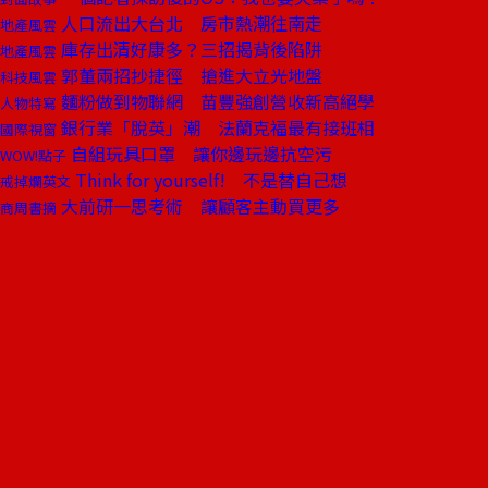
人口流出大台北 房市熱潮往南走
地產風雲
庫存出清好康多？三招揭背後陷阱
地產風雲
郭董兩招抄捷徑 搶進大立光地盤
科技風雲
麵粉做到物聯網 苗豐強創營收新高絕學
人物特寫
銀行業「脫英」潮 法蘭克福最有接班相
國際視窗
自組玩具口罩 讓你邊玩邊抗空污
WOW!點子
Think for yourself! 不是替自己想
戒掉爛英文
大前研一思考術 讓顧客主動買更多
商周書摘