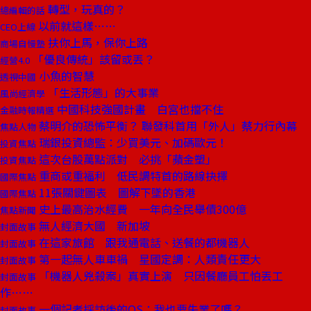
轉型，玩真的？
總編輯的話
以前就這樣……
CEO上線
扶你上馬，保你上路
商場自慢塾
「優良傳統」該留或丟？
經營4.0
小魚的智慧
透視中國
「生活形態」的大事業
風尚經濟學
中國科技強國計畫 白宮也擋不住
金融時報精選
蔡明介的恐怖平衡？ 聯發科首用「外人」蔡力行內幕
焦點人物
瑞銀投資總監：少買美元、加碼歐元！
投資焦點
這次台股萬點派對 必挑「蘋金塑」
投資焦點
重商或重福利 低民調特首的路線抉擇
國際焦點
11張關鍵圖表 圖解下墜的香港
國際焦點
史上最高治水經費 一年向全民舉債300億
焦點新聞
無人經濟大國 新加坡
封面故事
在這家旅館 跟我通電話、送餐的都機器人
封面故事
第一起無人車車禍 星國定調：人類責任更大
封面故事
「機器人兇殺案」真實上演 只因餐廳員工怕丟工
封面故事
作……
一個記者採訪後的OS：我也要失業了嗎？
封面故事