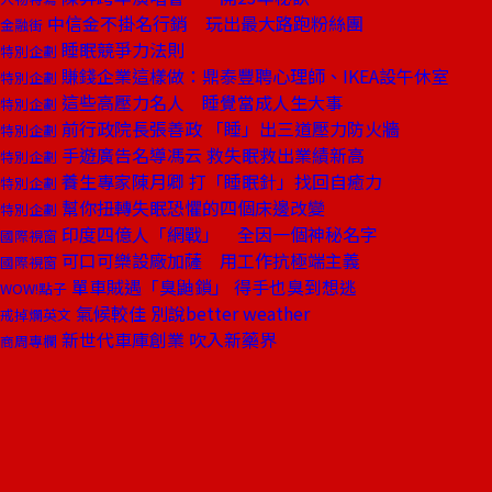
中信金不掛名行銷 玩出最大路跑粉絲團
金融街
睡眠競爭力法則
特別企劃
賺錢企業這樣做：鼎泰豐聘心理師、IKEA設午休室
特別企劃
這些高壓力名人 睡覺當成人生大事
特別企劃
前行政院長張善政 「睡」出三道壓力防火牆
特別企劃
手遊廣告名導馮云 救失眠救出業績新高
特別企劃
養生專家陳月卿 打「睡眠針」找回自癒力
特別企劃
幫你扭轉失眠恐懼的四個床邊改變
特別企劃
印度四億人「網戰」 全因一個神秘名字
國際視窗
可口可樂設廠加薩 用工作抗極端主義
國際視窗
單車賊遇「臭鼬鎖」 得手也臭到想逃
WOW!點子
氣候較佳 別說better weather
戒掉爛英文
新世代車庫創業 吹入新藥界
商周專欄