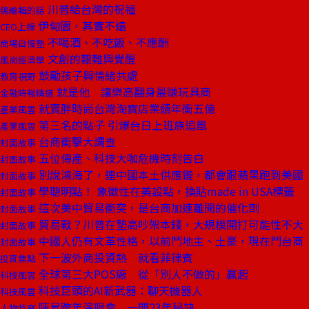
川普給台灣的祝福
總編輯的話
伊甸園，其實不遠
CEO上線
不喝酒、不吃飯、不應酬
商場自慢塾
文創的艱難與覺醒
風尚經濟學
鼓勵孩子與情緒共處
教育視野
就是他 讓樂高翻身最賺玩具商
金融時報精選
就賣胖時尚台灣淘寶店業績年衝五億
產業風雲
第三名的點子 引爆台日上班族追風
產業風雲
台商衝擊大調查
封面故事
五位傳產、科技大咖危機時刻告白
封面故事
別說鴻海了，連中國本土供應鏈，都會跟蘋果跑到美國
封面故事
學聰明點！ 象徵性在美設點，換貼made in USA標籤
封面故事
這次美中貿易衝突，是台商加速離開的催化劑
封面故事
貿易戰？川普在墊高吵架本錢，大規模開打可能性不大
封面故事
中國人仍有文革性格，以前鬥地主、土豪，現在鬥台商
封面故事
下一波外商投資熱 就看菲律賓
投資焦點
全球第三大POS廠 從「別人不做的」贏起
科技風雲
科技巨頭的AI新武器：聊天機器人
科技風雲
陳昇跨年演唱會 一開23年秘訣
人物特寫