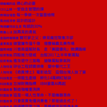
摘心的必要
總編輯的話
一堂自主管理的課
CEO上線
每一季做一次當面檢視
商場自慢塾
設計的設計
風尚經濟學
有感的30%
瑪格麗特談生意
說再見的勇氣
教養心法
寶可夢之父：樂見瘋狂現象冷卻
金融時報精選
做窗簾市值千億 億豐稱霸北美市場
產業風雲
川普高盛幫財長 走「美國優先」微調路線
國際視窗
四股推力發威 台股2017上半年衝萬點
投資焦點
進攻退守三策略 搶賺萬點景氣財
投資焦點
矽谷工程師賣排骨 變中餐代工王
人物特寫
《奇異博士》電影造型 這個台灣人說了算
人物特寫
一條龍生產線 孵化14萬網紅秘訣
科技風雲
忘掉財務指標 IBM要靠AI再起
科技風雲
製造強權重洗牌
封面故事
這是一場人性革命，不是機器革命
封面故事
只會買賣免懂消費者？那是過去式了！
封面故事
做硬體突圍之路：靠螞蟻袋鼠想像未來
封面故事