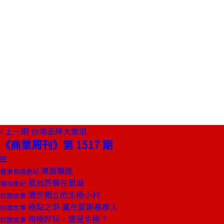
上一期
台灣品牌大撤退
《商業周刊》第 1517 期
隨風飄逸
董事長嬉遊記
風尚西餐在風城
饕姊食記
遺世獨立的北極小村
封面故事
極點之爭 贏在愛斯基摩人
封面故事
南極好玩，還是北極？
封面故事