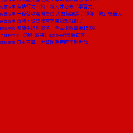
有執行力不夠，新人才必修「學習力」
封面故事
千億營收老闆告白 我如何讓黑手師傅「教」機器人
封面故事
台灣，從縫隙需求開始想就對了
封面故事
波蘭牛奶吧沒落 全民搶救最後150家
國際視窗
《哈利波特》spin-off票房正夯
全球熱門字
日本直擊！大貧困潮吞噬年輕世代
商周書摘